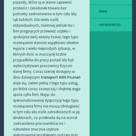
pojazdy, które są w stanie zapewnić
przewóz i załadunek towaru bez
ADMIN
potrzeby zastosowania w tym celu siły
rąk ludzkich.
Dla wielu osób
indywidualnych, niemniej jednak tez i
UNCATEGORIZED
firm pragnących przewieźć szybko i
spokojnie swój własny towar, tego typu
rozwiązanie stanowi wyjątkowo idealne
wyjście z wielu nieprostych sytuacji, w
których dość w znaczącej liczbie
przypadków do pracy ponad siły byli
wykorzystywani pracownicy fizyczni
danej firmy. Coraz szerzej dostępny w
dniu dzisiejszym
transport HDS Poznań
staje się, zatem jedną z tego typu usług,
po która coraz zazwyczaj i chętniej sięga
spora cyfra firm. Mając do
spersonalizowanej dyspozycji tego typu
rozwiązania firmy nie muszą obsługiwać
w tym celu siły osób zatrudnionych w jej
strukturach, co przekłada się na wzrost
zadowolenia pracowników no i
naturalnie znacznie szybsze
wykonywanie wszelakiego rodzaju prac