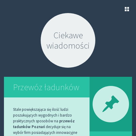
S
K
Ciekawe
I
P
wiadomości
T
O
C
O
N
T
E
N
Przewóz ładunków
T
Stale powiększająca się ilość ludzi
poszukujących wygodnych i bardzo
praktycznych sposobów na
przewóz
ładunków Poznań
decyduje się na
wybór firm posiadających innowacyjne