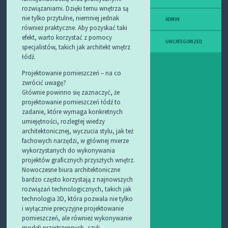
rozwiązaniami. Dzięki temu wnętrza są
nie tylko przytulne, niemniej jednak
ADMIN
również praktyczne. Aby pozyskać taki
efekt, warto korzystać z pomocy
UNCATEGORIZED
specjalistów, takich jak architekt wnętrz
łódź.
Projektowanie pomieszczeń – na co
zwrócić uwagę?
Głównie powinno się zaznaczyć, że
projektowanie pomieszczeń łódź to
zadanie, które wymaga konkretnych
umiejętności, rozległej wiedzy
architektonicznej, wyczucia stylu, jak też
fachowych narzędzi, w głównej mierze
wykorzystanych do wykonywania
projektów graficznych przyszłych wnętrz.
Nowoczesne biura architektoniczne
bardzo często korzystają z najnowszych
rozwiązań technologicznych, takich jak
technologia 3D, która pozwala nie tylko
i wyłącznie precyzyjne projektowanie
pomieszczeń, ale również wykonywanie
modeli przestrzennych, czyli