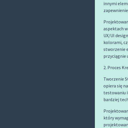
O
innymi elem
C
zapewnienie d
O
Projektowani
N
aspektach wi
T
UX/UI design
E
kolorami, cz
N
stworzenie e
przyciągnie
T
2. Proces K
Tworzenie S
opiera się n
testowaniu 
bardziej tec
Projektowani
który wymaga
projektowan