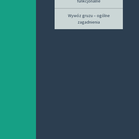
funkcjonalne
Wywóz gruzu – ogólne
zagadnienia