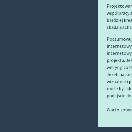
Projektowan
współpracy 
bardziej kre
i badaniach
Podsumowują
internetowy
internetowyc
projektu. Je
witryny, to 
Jeżeli natom
wizualnie i 
może być kl
podejście do
Warto zobac