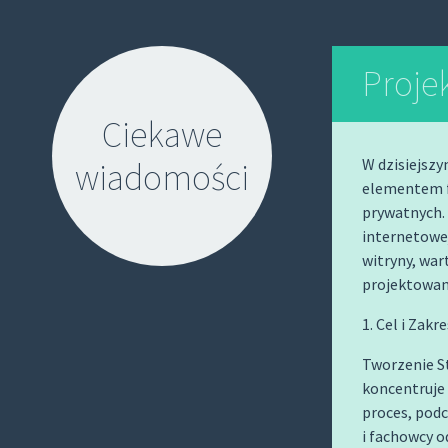
Proje
Ciekawe
W dzisiejszy
wiadomości
elementem f
prywatnych. 
internetowej
witryny, wa
projektowan
S
1. Cel i Zakr
K
Tworzenie S
I
koncentruje 
P
proces, pod
T
i fachowcy o