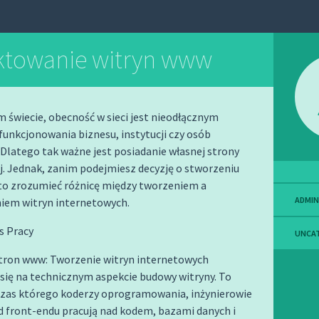
ktowanie witryn www
m świecie, obecność w sieci jest nieodłącznym
unkcjonowania biznesu, instytucji czy osób
Dlatego tak ważne jest posiadanie własnej strony
. Jednak, zanim podejmiesz decyzję o stworzeniu
rto zrozumieć różnicę między tworzeniem a
ADMIN
iem witryn internetowych.
es Pracy
UNCA
tron www: Tworzenie witryn internetowych
się na technicznym aspekcie budowy witryny. To
czas którego koderzy oprogramowania, inżynierowie
d front-endu pracują nad kodem, bazami danych i