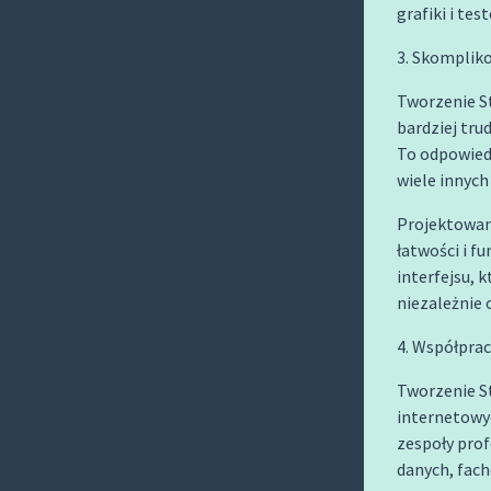
grafiki i te
3. Skomplik
Tworzenie S
bardziej tr
To odpowiedz
wiele innych
Projektowani
łatwości i f
interfejsu, 
niezależnie 
4. Współpra
Tworzenie S
internetowy
zespoły prof
danych, fach