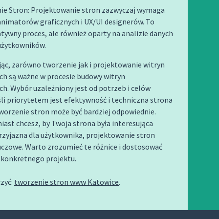
ie Stron: Projektowanie stron zazwyczaj wymaga
animatorów graficznych i UX/UI designerów. To
atywny proces, ale również oparty na analizie danych
 użytkowników.
c, zarówno tworzenie jak i projektowanie witryn
ch są ważne w procesie budowy witryn
h. Wybór uzależniony jest od potrzeb i celów
śli priorytetem jest efektywność i techniczna strona
tworzenie stron może być bardziej odpowiednie.
iast chcesz, by Twoja strona była interesująca
przyjazna dla użytkownika, projektowanie stron
uczowe. Warto zrozumieć te różnice i dostosować
 konkretnego projektu.
zyć:
tworzenie stron www Katowice
.