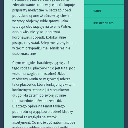
zdecydowanie coraz więcej osób kupuje
preparaty medyczne. W szczególności
ADMIN
potrzebne są one właśnie w tej chwili –
wszyscy zdajemy sobie sprawę, jaka
UNCATEGORIZED
sytuacja obowiązuje na terenie Polski,
aczkolwiek nie tylko, ponieważ
koronawirus dopadł, kolokwialnie
pisząc, cały świat. Sklep medyczny Konin
w takim przypadku ma jednak realnie
duże znaczenie.
Czym w ogóle charakteryzują się zaś
tego rodzaju placówki? Co jest tutaj pod
wieloma względami istotne? Sklep
medyczny Konin to w głównej mierze
taka placówka, która funkcjonuje w tym
konkretnym temacie już stosunkowo
długo. Ma zatem po swojej stronie
odpowiednie doświadczenie itd.
Dlaczego opinie na temat takiego
podmiotu są wyjątkowo dobre? Między
innymi ze względu na szeroki
asortyment. Co może być natomiast bez
żadnego problemu kupione? Środki