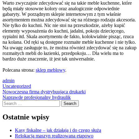
Warto zwyczajnie zdecydować się na takie meble kuchenne, które
będą miały stosowne kolory oraz analogicznie odpowiednie
gabaryty. W porządnym sklepie internetowym z tym właśnie
asortymentem można zdecydować się na różnego rodzaju akcesoria.
Nie tylko do kuchni. Nic nie stoi na przeszkodzie, ażeby kupić
elementy wyposażenia do kuchni, jadalni, pokoju dziecięcego,
sypialni itd. Skala asortymentu de fakto, kolokwialnie pisząc, rzuca
na kolana. Od ręki są dostępne rozmaite meble kuchenne i nie tylko.
Na uwagę zasługuje to, że można również zdecydować się na zakup
rozmaitych mebli do łazienki, przedpokoju… Dla wielu ma to
bardzo duże znaczenie, iż jest tak uniwersalnie.
Polecana strona:
sklep meblowy
.
admin
Uncategorized
Post
Nowoczesna firma dystrybuująca drukarki
Naprawdę profesjonalny hydraulik
navigation
Search
Ostatnie wpisy
Kasy fiskalne – jak działają i do czego służą
Relokacja maszyn realizowana etapowo