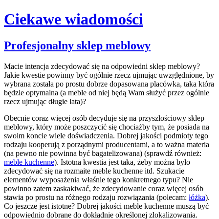
Ciekawe wiadomości
Skip
Profesjonalny sklep meblowy
to
content
Macie intencja zdecydować się na odpowiedni sklep meblowy?
Jakie kwestie powinny być ogólnie rzecz ujmując uwzględnione, by
wybrana została po prostu dobrze dopasowana placówka, taka która
będzie optymalna (a meble od niej będą Wam służyć przez ogólnie
rzecz ujmując długie lata)?
Obecnie coraz więcej osób decyduje się na przyszłościowy sklep
meblowy, który może poszczycić się chociażby tym, że posiada na
swoim koncie wiele doświadczenia. Dobrej jakości podmioty tego
rodzaju kooperują z porządnymi producentami, a to ważna materia
(na pewno nie powinna być bagatelizowana) (sprawdź również:
meble kuchenne
). Istotna kwestia jest taka, żeby można było
zdecydować się na rozmaite meble kuchenne itd. Szukacie
elementów wyposażenia właśnie tego konkretnego typu? Nie
powinno zatem zaskakiwać, że zdecydowanie coraz więcej osób
stawia po prostu na różnego rodzaju rozwiązania (polecam:
łóżka
).
Co jeszcze jest istotne? Dobrej jakości meble kuchenne muszą być
odpowiednio dobrane do dokładnie określonej zlokalizowania.