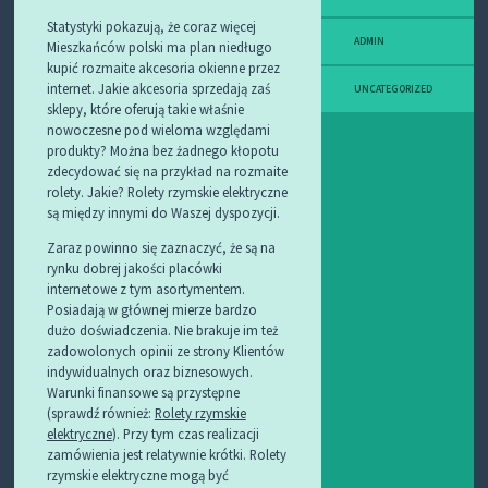
Statystyki pokazują, że coraz więcej
ADMIN
Mieszkańców polski ma plan niedługo
kupić rozmaite akcesoria okienne przez
internet. Jakie akcesoria sprzedają zaś
UNCATEGORIZED
sklepy, które oferują takie właśnie
nowoczesne pod wieloma względami
produkty? Można bez żadnego kłopotu
zdecydować się na przykład na rozmaite
rolety. Jakie? Rolety rzymskie elektryczne
są między innymi do Waszej dyspozycji.
Zaraz powinno się zaznaczyć, że są na
rynku dobrej jakości placówki
internetowe z tym asortymentem.
Posiadają w głównej mierze bardzo
dużo doświadczenia. Nie brakuje im też
zadowolonych opinii ze strony Klientów
indywidualnych oraz biznesowych.
Warunki finansowe są przystępne
(sprawdź również:
Rolety rzymskie
elektryczne
). Przy tym czas realizacji
zamówienia jest relatywnie krótki. Rolety
rzymskie elektryczne mogą być