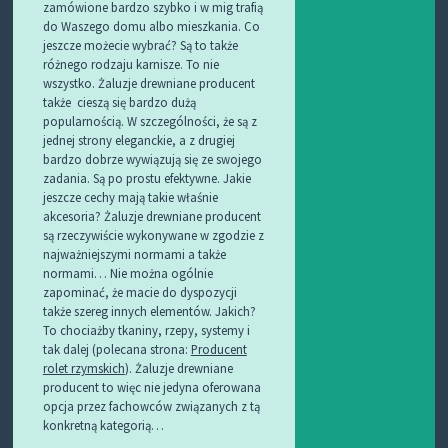
zamówione bardzo szybko i w mig trafią
do Waszego domu albo mieszkania. Co
jeszcze możecie wybrać? Są to także
różnego rodzaju karnisze. To nie
wszystko. Żaluzje drewniane producent
także cieszą się bardzo dużą
popularnością. W szczególności, że są z
jednej strony eleganckie, a z drugiej
bardzo dobrze wywiązują się ze swojego
zadania. Są po prostu efektywne. Jakie
jeszcze cechy mają takie właśnie
akcesoria? Żaluzje drewniane producent
są rzeczywiście wykonywane w zgodzie z
najważniejszymi normami a także
normami… Nie można ogólnie
zapominać, że macie do dyspozycji
także szereg innych elementów. Jakich?
To chociażby tkaniny, rzepy, systemy i
tak dalej (polecana strona:
Producent
rolet rzymskich
). Żaluzje drewniane
producent to więc nie jedyna oferowana
opcja przez fachowców związanych z tą
konkretną kategorią…