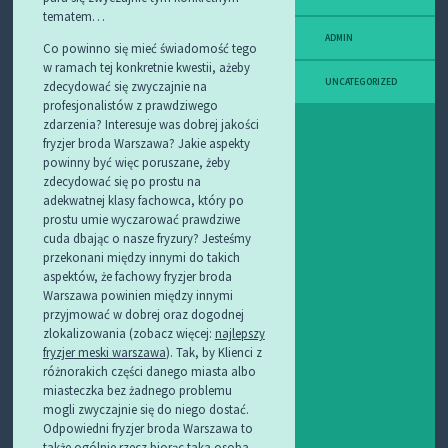
tematem…
ADMIN
Co powinno się mieć świadomość tego
w ramach tej konkretnie kwestii, ażeby
UNCATEGORIZED
zdecydować się zwyczajnie na
profesjonalistów z prawdziwego
zdarzenia? Interesuje was dobrej jakości
fryzjer broda Warszawa? Jakie aspekty
powinny być więc poruszane, żeby
zdecydować się po prostu na
adekwatnej klasy fachowca, który po
prostu umie wyczarować prawdziwe
cuda dbając o nasze fryzury? Jesteśmy
przekonani między innymi do takich
aspektów, że fachowy fryzjer broda
Warszawa powinien między innymi
przyjmować w dobrej oraz dogodnej
zlokalizowania (zobacz więcej:
najlepszy
fryzjer meski warszawa
). Tak, by Klienci z
różnorakich części danego miasta albo
miasteczka bez żadnego problemu
mogli zwyczajnie się do niego dostać.
Odpowiedni fryzjer broda Warszawa to
także ogólnie rzecz biorąc taka osoba,