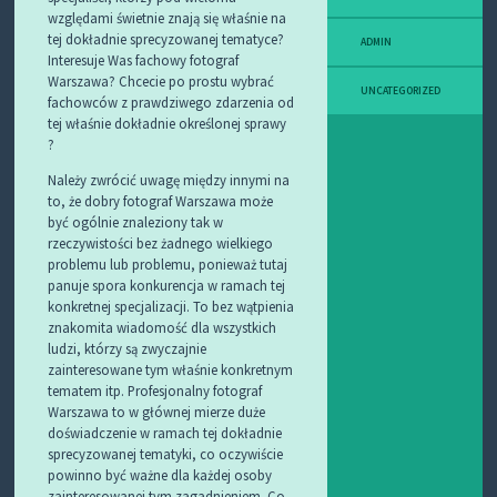
względami świetnie znają się właśnie na
tej dokładnie sprecyzowanej tematyce?
ADMIN
Interesuje Was fachowy fotograf
Warszawa? Chcecie po prostu wybrać
UNCATEGORIZED
fachowców z prawdziwego zdarzenia od
tej właśnie dokładnie określonej sprawy
?
Należy zwrócić uwagę między innymi na
to, że dobry fotograf Warszawa może
być ogólnie znaleziony tak w
rzeczywistości bez żadnego wielkiego
problemu lub problemu, ponieważ tutaj
panuje spora konkurencja w ramach tej
konkretnej specjalizacji. To bez wątpienia
znakomita wiadomość dla wszystkich
ludzi, którzy są zwyczajnie
zainteresowane tym właśnie konkretnym
tematem itp. Profesjonalny fotograf
Warszawa to w głównej mierze duże
doświadczenie w ramach tej dokładnie
sprecyzowanej tematyki, co oczywiście
powinno być ważne dla każdej osoby
zainteresowanej tym zagadnieniem. Co