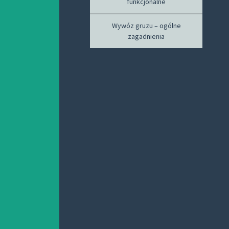
funkcjonalne
Wywóz gruzu – ogólne
zagadnienia