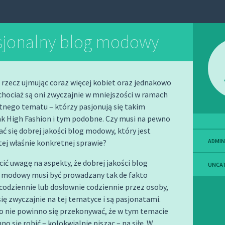
sjonalny blog modowy
 rzecz ujmując coraz więcej kobiet oraz jednakowo
hociaż są oni zwyczajnie w mniejszości w ramach
tnego tematu – którzy pasjonują się takim
ak High Fashion i tym podobne. Czy musi na pewno
ć się dobrej jakości blog modowy, który jest
ADMIN
ej właśnie konkretnej sprawie?
ić uwagę na aspekty, że dobrej jakości blog
UNCA
 modowy musi być prowadzany tak de fakto
codziennie lub dosłownie codziennie przez osoby,
się zwyczajnie na tej tematyce i są pasjonatami.
o nie powinno się przekonywać, że w tym temacie
no się robić – kolokwialnie pisząc – na siłę. W