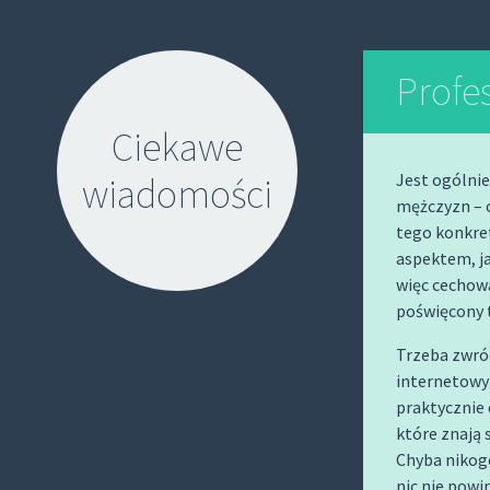
Profe
Ciekawe
Jest ogólnie
wiadomości
mężczyzn – c
tego konkre
aspektem, j
więc cechowa
poświęcony t
S
Trzeba zwróc
internetowy
K
praktycznie 
I
które znają 
P
Chyba nikog
T
nic nie powin