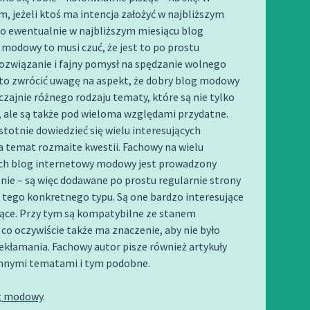
m, jeżeli ktoś ma intencja założyć w najbliższym
bo ewentualnie w najbliższym miesiącu blog
modowy to musi czuć, że jest to po prostu
ozwiązanie i fajny pomysł na spędzanie wolnego
o zwrócić uwagę na aspekt, że dobry blog modowy
zajnie różnego rodzaju tematy, które są nie tylko
, ale są także pod wieloma względami przydatne.
totnie dowiedzieć się wielu interesujących
a temat rozmaite kwestii. Fachowy na wielu
ch blog internetowy modowy jest prowadzony
ie – są więc dodawane po prostu regularnie strony
 tego konkretnego typu. Są one bardzo interesujące
jące. Przy tym są kompatybilne ze stanem
co oczywiście także ma znaczenie, aby nie było
kłamania. Fachowy autor pisze również artykuły
innymi tematami i tym podobne.
g modowy
.