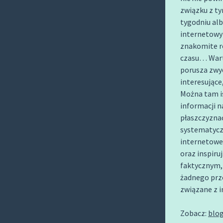
O
związku z ty
C
tygodniu al
O
internetowy 
N
znakomite r
czasu… Wart
T
porusza zwyc
E
interesujące
N
Można tam is
T
informacji n
płaszczyzna
systematyczn
internetowe
oraz inspiru
faktycznym, 
żadnego prze
związane z 
Zobacz:
blo