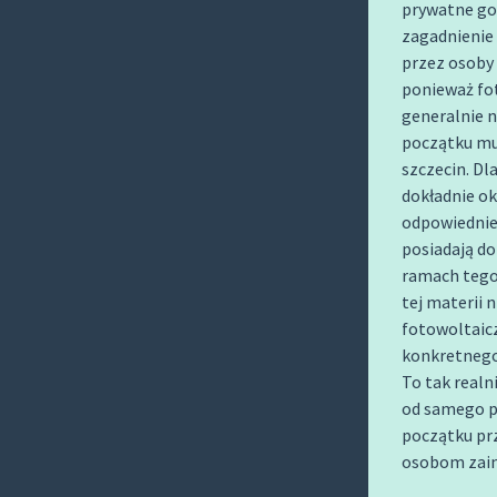
prywatne go
O
zagadnienie 
C
przez osoby 
O
ponieważ fo
N
generalnie 
T
początku mu
E
szczecin. Dla
N
dokładnie ok
T
odpowiedniej
posiadają do
ramach tego
tej materii 
fotowoltaic
konkretnego
To tak realn
od samego p
początku prz
osobom zai