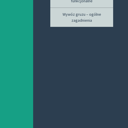
funkcjonalne
Wywóz gruzu – ogólne
zagadnienia