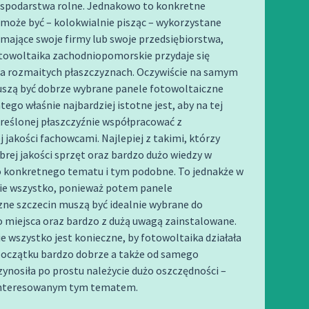
spodarstwa rolne. Jednakowo to konkretne
może być – kolokwialnie pisząc – wykorzystane
mające swoje firmy lub swoje przedsiębiorstwa,
towoltaika zachodniopomorskie przydaje się
na rozmaitych płaszczyznach. Oczywiście na samym
szą być dobrze wybrane panele fotowoltaiczne
tego właśnie najbardziej istotne jest, aby na tej
reślonej płaszczyźnie współpracować z
 jakości fachowcami. Najlepiej z takimi, którzy
brej jakości sprzęt oraz bardzo dużo wiedzy w
 konkretnego tematu i tym podobne. To jednakże w
nie wszystko, ponieważ potem panele
zne szczecin muszą być idealnie wybrane do
 miejsca oraz bardzo z dużą uwagą zainstalowane.
ie wszystko jest konieczne, by fotowoltaika działała
oczątku bardzo dobrze a także od samego
ynosiła po prostu należycie dużo oszczędności –
nteresowanym tym tematem.