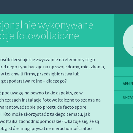
sjonalnie wykonywane
acje fotowoltaiczne
osób decyduje się zwyczajnie na elementy tego
kretnego typu bacząc na np swoje domy, mieszkania,
 tej chwili firmy, przedsiębiorstwa lub
 gospodarstwa rolne – dlaczego?
ADMIN
 pod uwagę na pewno takie aspekty, że w
UNCA
ch czasach instalacje fotowoltaiczne to szansa na
warantować sobie po prostu de facto spore
. Kto może skorzystać z takiego tematu, jak
woltaika zachodniopomorskie? Okazuje się, że są
oby, które mają prywatne nieruchomości albo