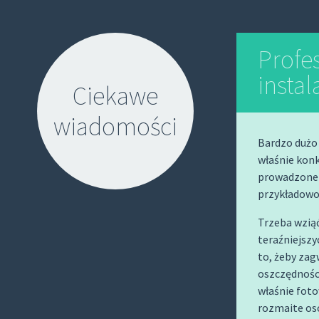
Profe
instal
Ciekawe
wiadomości
Bardzo dużo 
właśnie kon
prowadzone w
przykładowo
Trzeba wziąć
S
teraźniejszy
K
to, żeby zag
I
oszczędności
P
właśnie foto
T
rozmaite os