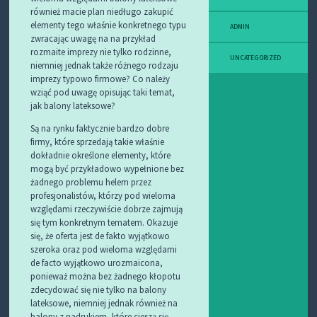
również macie plan niedługo zakupić
elementy tego właśnie konkretnego typu
ADMIN
zwracając uwagę na na przykład
rozmaite imprezy nie tylko rodzinne,
UNCATEGORIZED
niemniej jednak także różnego rodzaju
imprezy typowo firmowe? Co należy
wziąć pod uwagę opisując taki temat,
jak balony lateksowe?
Są na rynku faktycznie bardzo dobre
firmy, które sprzedają takie właśnie
dokładnie określone elementy, które
mogą być przykładowo wypełnione bez
żadnego problemu helem przez
profesjonalistów, którzy pod wieloma
względami rzeczywiście dobrze zajmują
się tym konkretnym tematem. Okazuje
się, że oferta jest de fakto wyjątkowo
szeroka oraz pod wieloma względami
de facto wyjątkowo urozmaicona,
ponieważ można bez żadnego kłopotu
zdecydować się nie tylko na balony
lateksowe, niemniej jednak również na
balony z nadrukiem, które cieszą się