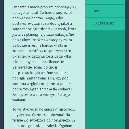
Ewidentnie macie problem odnoszący się
ADMIN
do tego tematu? Co trzeba więc wziąć
pod własną baczną uwagę, żeby
postawić zwyczajnie na dobrej jakości
UNCATEGORIZED
karpacz noclegi? Nie brakuje osób, które
już teraz planują najbliższe wakacje. Nie
da się ukryć, że okres wakacyjny zbliża
się bowiem realnie bardzo wielkimi
krokami – niektórzy rozpoczynają ten
okres tak w rzeczywistości już za kilka
albo maksymalnie za kilkanaście dni.
Zamierzacie jechać do takiej
miejscowości, jak właśnie karpacz
noclegi? Zastanawiacie się, czy pod
wieloma względami będzie to jednak
dobre rozwiązanie? Może się wydawać,
że na pewno warto skorzystać z tego
wariantu.
To wyjątkowo malownicza miejscowość
turystyczna. Gdzie jest położona? Na
terenie województwa dolnośląskiego. Są
tam różnego rodzaju zabytki. Ogólnie