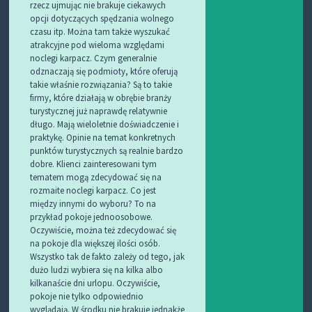
rzecz ujmując nie brakuje ciekawych
opcji dotyczących spędzania wolnego
czasu itp. Można tam także wyszukać
atrakcyjne pod wieloma względami
noclegi karpacz. Czym generalnie
odznaczają się podmioty, które oferują
takie właśnie rozwiązania? Są to takie
firmy, które działają w obrębie branży
turystycznej już naprawdę relatywnie
długo. Mają wieloletnie doświadczenie i
praktykę. Opinie na temat konkretnych
punktów turystycznych są realnie bardzo
dobre. Klienci zainteresowani tym
tematem mogą zdecydować się na
rozmaite noclegi karpacz. Co jest
między innymi do wyboru? To na
przykład pokoje jednoosobowe.
Oczywiście, można też zdecydować się
na pokoje dla większej ilości osób.
Wszystko tak de fakto zależy od tego, jak
dużo ludzi wybiera się na kilka albo
kilkanaście dni urlopu. Oczywiście,
pokoje nie tylko odpowiednio
wyglądają. W środku nie brakuje jednakże