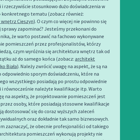
 i rzeczywiście stosunkowo dużo doświadczenia w
 konkretnego tematu (zobacz również:
 wnętrz Cieszyn
). O czym co więcej nie powinno się
j sprawy zapominać? Jesteśmy przekonani do
nnika, że warto postawić na fachowo wykonywane
ie pomieszczeń przez profesjonalistów, którzy
edzą, czym wyróżnia się architektura wnętrz tak od
ątku aż do samego końca (zobacz:
architekt
ko Biała
). Należy zwrócić uwagę na aspekt, że są na
 o odpowiednio sporym doświadczeniu, które na
tego wszystkiego posiadają po prostu odpowiednie
 i równocześnie należyte kwalifikacje itp. Warto
gę na aspekty, że projektowanie pomieszczeń jest
przez osoby, które posiadają stosowne kwalifikacje
ją dostosować się do coraz wyższych zaleceń
dywidualnych oraz dokładnie tak samo biznesowych.
 zaznaczyć, że obecnie profesjonaliści od takiego
architektura pomieszczeń wykonują projekty nie