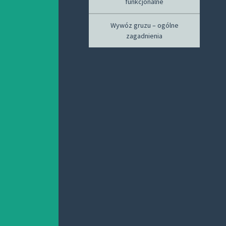
funkcjonalne
Wywóz gruzu – ogólne
zagadnienia