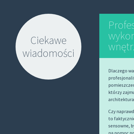
Profes
wykon
Ciekawe
wnętr
wiadomości
Dlaczego wa
profesjonali
pomieszczeń?
którzy zajm
S
architektur
K
Czy naprawd
I
to faktyczn
P
sensowne, by
T
na pomoc pr