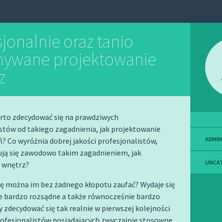
jonalnie oraz tanio
ywane projektowanie
z
rto zdecydować się na prawdziwych
stów od takiego zagadnienia, jak projektowanie
ADMIN
 Co wyróżnia dobrej jakości profesjonalistów,
ują się zawodowo takim zagadnieniem, jak
UNCA
a wnętrz?
ę można im bez żadnego kłopotu zaufać? Wydaje się
ie bardzo rozsądne a także równocześnie bardzo
 zdecydować się tak realnie w pierwszej kolejności
ofesjonalistów posiadających zwyczajnie stosowne