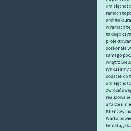
O
umiejętności
C
ramach tego
O
architektura
N
w ramach te
takiego czy
T
projektowan
E
doskonale wi
N
samego pocz
T
wnętrz Biels
rynku firmy
dodatek do 
umiejętności
zwrócić uwa
realizowane 
a także umie
Klientów in
Warto bowiem
tematu, jak 