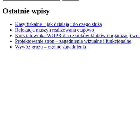
Ostatnie wpisy
Kasy fiskalne – jak działają i do czego służą
Relokacja maszyn realizowana etapowo
Kurs ratownika WOPR dla członków klubów i organizacji wo
Projektowanie stron – zagadnienia wizualne i funkcjonalne
Wywóz gruzu – ogólne zagadnienia