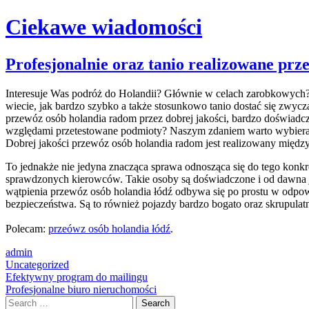
Ciekawe wiadomości
Skip
Profesjonalnie oraz tanio realizowane prz
to
content
Interesuje Was podróż do Holandii? Głównie w celach zarobkowych? 
wiecie, jak bardzo szybko a także stosunkowo tanio dostać się zwyc
przewóz osób holandia radom przez dobrej jakości, bardzo doświadcz
względami przetestowane podmioty? Naszym zdaniem warto wybierać 
Dobrej jakości przewóz osób holandia radom jest realizowany międz
To jednakże nie jedyna znacząca sprawa odnosząca się do tego konkr
sprawdzonych kierowców. Takie osoby są doświadczone i od dawna jeż
wątpienia przewóz osób holandia łódź odbywa się po prostu w odpow
bezpieczeństwa. Są to również pojazdy bardzo bogato oraz skrupulat
Polecam:
przeówz osób holandia łódź
.
admin
Uncategorized
Post
Efektywny program do mailingu
Profesjonalne biuro nieruchomości
navigation
Search