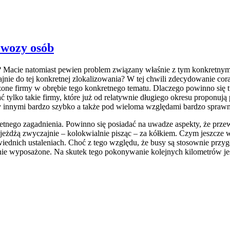
ewozy osób
Macie natomiast pewien problem związany właśnie z tym konkretnym t
zajnie do tej konkretnej zlokalizowania? W tej chwili zdecydowanie c
one firmy w obrębie tego konkretnego tematu. Dlaczego powinno się tut
tylko takie firmy, które już od relatywnie długiego okresu proponuj
y innymi bardzo szybko a także pod wieloma względami bardzo sprawn
etnego zagadnienia. Powinno się posiadać na uwadze aspekty, że przew
dżą zwyczajnie – kolokwialnie pisząc – za kółkiem. Czym jeszcze wyró
iednich ustaleniach. Choć z tego względu, że busy są stosownie przy
nie wyposażone. Na skutek tego pokonywanie kolejnych kilometrów jes