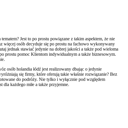
ematem? Jest to po prostu powiązane z takim aspektem, że nie
oraz więcej osób decyduje się po prostu na fachowo wykonywany
aj jednak stawiać jedynie na dobrej jakości a także pod wieloma
ą po prostu pomoc Klientom indywidualnym a także biznesowym.
ie.
óz osób holandia łódź jest realizowany dbając o jedynie
żniają się firmy, które oferują takie właśnie rozwiązanie? Bez
gotowane do podróży. Nie tylko i wyłącznie pod względem
t dla każdego miłe a także przyjemne.