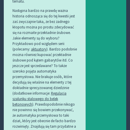
tematu.
Następna bardzo na prawdę ważna
historia odnosząca się do tej kwestii jest
zaś zwyczajnie taka, że bez żadnego
kłopotu można po prostu zdecydować
się na rozmaite przekładnie śrubowe.
Jakie elementy są do wyboru?
Przykładowo pod względem serii
(polecamy:
aktuatory
). Bardzo podobnie
można również kupować przekładnie
śrubowe pod kątem gabarytów itd. Co
jeszcze jest sprzedawane? To także
szeroko pojęta automatyka
przemysłowa. Nie brakuje osób, które
decydują się właśnie na elementy z tej
dokładnie sprecyzowanej dziedzinie
(dodatkowe informacje:
Regulacja
szalunku stalowego do belek
betonowych
). Prawdopodobnie nikogo
nie powinno się bowiem przekonywać,
że automatyka przemysłowa to taki
dział, który jest obecnie de facto bardzo
rozwinięty. Znajdują się tam przydatne a