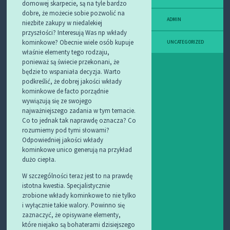
domowej skarpecie, są na tyle bardzo
dobre, że możecie sobie pozwolić na
ADMIN
niezbite zakupy w niedalekiej
przyszłości? Interesują Was np wkłady
kominkowe? Obecnie wiele osób kupuje
UNCATEGORIZED
właśnie elementy tego rodzaju,
ponieważ są świecie przekonani, że
będzie to wspaniała decyzja. Warto
podkreślić, że dobrej jakości wkłady
kominkowe de facto porządnie
wywiązują się ze swojego
najważniejszego zadania w tym temacie.
Co to jednak tak naprawdę oznacza? Co
rozumiemy pod tymi słowami?
Odpowiedniej jakości wkłady
kominkowe unico generują na przykład
dużo ciepła.
W szczególności teraz jest to na prawdę
istotna kwestia. Specjalistycznie
zrobione wkłady kominkowe to nie tylko
i wyłącznie takie walory. Powinno się
zaznaczyć, że opisywane elementy,
które niejako są bohaterami dzisiejszego