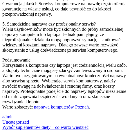
Gwarancja jakości: Serwisy komputerowe na prawdę często oferują
gwarancję na własne usługi, co daje pewność co do jakości
przeprowadzonej naprawy.
5. Samodzielna naprawa czy profesjonalny serwis?
Wielu użytkowników może być skłonnych do próby samodzielnej
naprawy komputera lub laptopa. Jednak pamiętajmy, że
nieprofesjonalne działania mogą pogorszyć sytuację i skutkować
większymi kosztami naprawy. Dlatego zawsze warto rozważyć
skorzystanie z usług doświadczonego serwisu komputerowego.
Podsumowanie
Korzystanie z komputera czy laptopa jest codziennością wielu osób,
a kłopoty techniczne mogą się zdarzyć zainteresowanym osobom.
Warto być przygotowanym na ewentualność konieczności naprawy
albo serwisu sprzętu. Wybierając serwis komputerowy, należy
zwrócić uwagę na doświadczenie i renomę firmy, oraz koszty
naprawy. Profesjonalne podejście do naprawy laptopów niezależnie
od marki zapewnia bezpieczeństwo danych oraz skuteczne
rozwiązanie kłopotu.
Warto zobaczyć:
naprawa komputerów Poznań
.
admin
Uncategorized
Post
Wybór suplementów diety – co warto wiedzieć