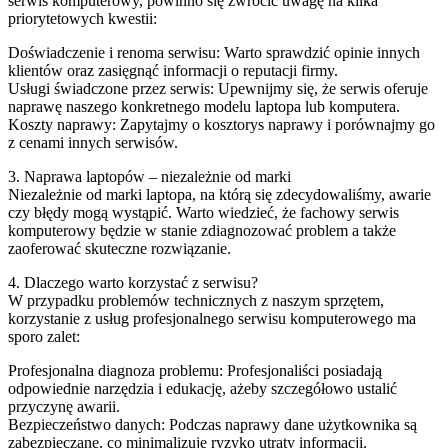
serwis komputerowy, powinno się zwrócić uwagę na kilka
priorytetowych kwestii:
Doświadczenie i renoma serwisu: Warto sprawdzić opinie innych
klientów oraz zasięgnąć informacji o reputacji firmy.
Usługi świadczone przez serwis: Upewnijmy się, że serwis oferuje
naprawę naszego konkretnego modelu laptopa lub komputera.
Koszty naprawy: Zapytajmy o kosztorys naprawy i porównajmy go
z cenami innych serwisów.
3. Naprawa laptopów – niezależnie od marki
Niezależnie od marki laptopa, na którą się zdecydowaliśmy, awarie
czy błędy mogą wystąpić. Warto wiedzieć, że fachowy serwis
komputerowy będzie w stanie zdiagnozować problem a także
zaoferować skuteczne rozwiązanie.
4. Dlaczego warto korzystać z serwisu?
W przypadku problemów technicznych z naszym sprzętem,
korzystanie z usług profesjonalnego serwisu komputerowego ma
sporo zalet:
Profesjonalna diagnoza problemu: Profesjonaliści posiadają
odpowiednie narzędzia i edukację, ażeby szczegółowo ustalić
przyczynę awarii.
Bezpieczeństwo danych: Podczas naprawy dane użytkownika są
zabezpieczane, co minimalizuje ryzyko utraty informacji.