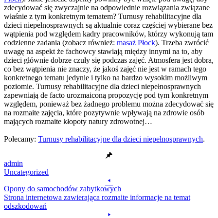
zdecydować się zwyczajnie na odpowiednie rozwiązania związane
właśnie z tym konkretnym tematem? Turnusy rehabilitacyjne dla
dzieci niepełnosprawnych są aktualnie coraz częściej wybierane bez
wątpienia pod względem kadry pracowników, którzy wykonują tam
codzienne zadania (zobacz również:
masaż Płock
). Trzeba zwrócić
uwagę na aspekt że fachowcy stawiają między innymi na to, aby
dzieci głównie dobrze czuły się podczas zajęć. Atmosfera jest dobra,
co bez wątpienia nie znaczy, że jakoś zajęć nie jest w ramach tego
konkretnego tematu jedynie i tylko na bardzo wysokim możliwym
poziomie. Turnusy rehabilitacyjne dla dzieci niepełnosprawnych
zapewniają de facto urozmaiconą propozycję pod tym konkretnym
względem, ponieważ bez żadnego problemu można zdecydować się
na rozmaite zajęcia, które pozytywnie wpływają na zdrowie osób
mających rozmaite kłopoty natury zdrowotnej…
Polecamy:
Turnusy rehabilitacyjne dla dzieci niepełnosprawnych
.
admin
Uncategorized
Post
Opony do samochodów zabytkowych
navigation
Strona internetowa zawierająca rozmaite informacje na temat
odszkodowań