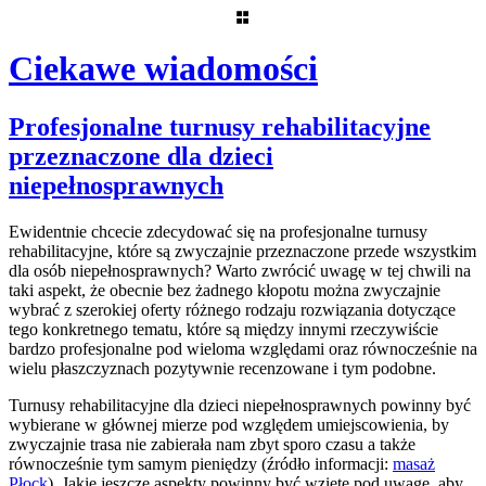
Ciekawe wiadomości
Skip
Profesjonalne turnusy rehabilitacyjne
to
przeznaczone dla dzieci
content
niepełnosprawnych
Ewidentnie chcecie zdecydować się na profesjonalne turnusy
rehabilitacyjne, które są zwyczajnie przeznaczone przede wszystkim
dla osób niepełnosprawnych? Warto zwrócić uwagę w tej chwili na
taki aspekt, że obecnie bez żadnego kłopotu można zwyczajnie
wybrać z szerokiej oferty różnego rodzaju rozwiązania dotyczące
tego konkretnego tematu, które są między innymi rzeczywiście
bardzo profesjonalne pod wieloma względami oraz równocześnie na
wielu płaszczyznach pozytywnie recenzowane i tym podobne.
Turnusy rehabilitacyjne dla dzieci niepełnosprawnych powinny być
wybierane w głównej mierze pod względem umiejscowienia, by
zwyczajnie trasa nie zabierała nam zbyt sporo czasu a także
równocześnie tym samym pieniędzy (źródło informacji:
masaż
Płock
). Jakie jeszcze aspekty powinny być wzięte pod uwagę, aby