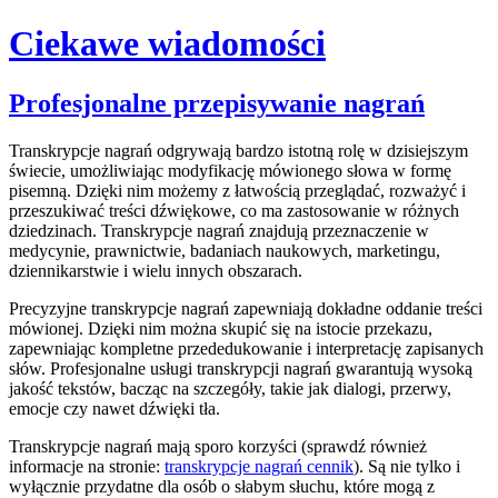
Ciekawe wiadomości
Skip
Profesjonalne przepisywanie nagrań
to
content
Transkrypcje nagrań odgrywają bardzo istotną rolę w dzisiejszym
świecie, umożliwiając modyfikację mówionego słowa w formę
pisemną. Dzięki nim możemy z łatwością przeglądać, rozważyć i
przeszukiwać treści dźwiękowe, co ma zastosowanie w różnych
dziedzinach. Transkrypcje nagrań znajdują przeznaczenie w
medycynie, prawnictwie, badaniach naukowych, marketingu,
dziennikarstwie i wielu innych obszarach.
Precyzyjne transkrypcje nagrań zapewniają dokładne oddanie treści
mówionej. Dzięki nim można skupić się na istocie przekazu,
zapewniając kompletne przededukowanie i interpretację zapisanych
słów. Profesjonalne usługi transkrypcji nagrań gwarantują wysoką
jakość tekstów, bacząc na szczegóły, takie jak dialogi, przerwy,
emocje czy nawet dźwięki tła.
Transkrypcje nagrań mają sporo korzyści (sprawdź również
informacje na stronie:
transkrypcje nagrań cennik
). Są nie tylko i
wyłącznie przydatne dla osób o słabym słuchu, które mogą z