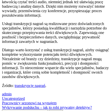
łatwością czytać treści audio, niemniej jednak też ułatwiają pracę
badawczą i analizę danych. Dzięki nim możemy rozważyć istotne
wywiady, przemówienia czy konferencje, przyspieszając proces
poszukiwania informacji.
Usługi transkrypcji nagrań są realizowane przez doświadczonych
specjalistów, którzy posiadają kwalifikacji i narzędzia potrzebne do
skutecznego przepisywania treści dźwiękowych. Zapewniają one
poufność i bezpieczeństwo danych, uwzględniając prywatność
informacji zawartych w nagraniach.
Dlatego warto korzystać z usług transkrypcji nagrań, ażeby osiągnąć
kompletne wykorzystanie potencjału treści dźwiękowych.
Niezależnie od branży czy dziedziny, transkrypcje nagrań mogą
pomóc w zwiększeniu funkcjonalności, precyzji i dostępności
informacji. To nieocenione wsparcie dla wielu specjalistów, badaczy
i organizacji, które cenią sobie kompletność i dostępność swoich
zasobów dźwiękowych.
Źródło:
transkrypcje nagrań
.
admin
Uncategorized
Post
Pracownicy sezonowi na wynajem
Wykrywanie podsłuchu – jak to robi prywatny detektyw?
navigation