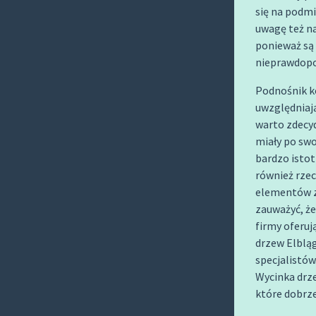
O
się na podm
C
uwagę też n
O
ponieważ są 
nieprawdopo
N
T
Podnośnik k
E
uwzględniają
N
warto zdecyd
T
miały po swo
bardzo istot
również rze
elementów z
zauważyć, ż
firmy oferuj
drzew Elblą
specjalistów
Wycinka drz
które dobrz