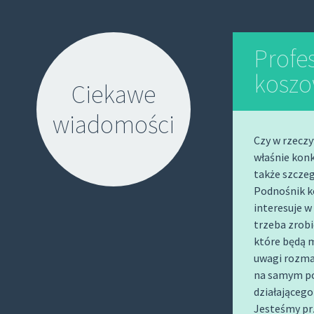
Profe
kosz
Ciekawe
wiadomości
Czy w rzeczy
właśnie konk
także szcze
Podnośnik k
interesuje 
trzeba zrobi
S
które będą 
K
uwagi rozmai
I
na samym po
P
działającego
T
Jesteśmy pr