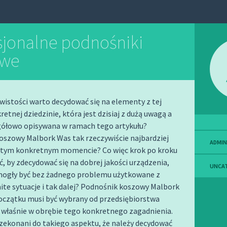
sjonalne podnośniki
owe
wistości warto decydować się na elementy z tej
retnej dziedzinie, która jest dzisiaj z dużą uwagą a
gółowo opisywana w ramach tego artykułu?
oszowy Malbork Was tak rzeczywiście najbardziej
ADMIN
w tym konkretnym momencie? Co więc krok po kroku
ć, by zdecydować się na dobrej jakości urządzenia,
UNCA
mogły być bez żadnego problemu użytkowane z
te sytuacje i tak dalej? Podnośnik koszowy Malbork
czątku musi być wybrany od przedsiębiorstwa
 właśnie w obrębie tego konkretnego zagadnienia.
zekonani do takiego aspektu, że należy decydować