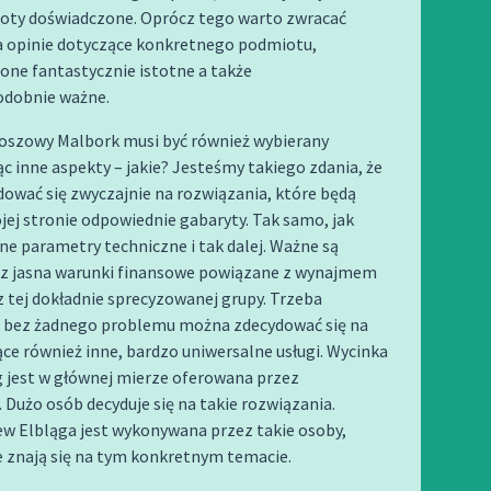
ioty doświadczone. Oprócz tego warto zwracać
a opinie dotyczące konkretnego podmiotu,
one fantastycznie istotne a także
dobnie ważne.
oszowy Malbork musi być również wybierany
c inne aspekty – jakie? Jesteśmy takiego zdania, że
ować się zwyczajnie na rozwiązania, które będą
jej stronie odpowiednie gabaryty. Tak samo, jak
ne parametry techniczne i tak dalej. Ważne są
cz jasna warunki finansowe powiązane z wynajmem
 tej dokładnie sprecyzowanej grupy. Trzeba
e bez żadnego problemu można zdecydować się na
ące również inne, bardzo uniwersalne usługi. Wycinka
g jest w głównej mierze oferowana przez
. Dużo osób decyduje się na takie rozwiązania.
ew Elbląga jest wykonywana przez takie osoby,
e znają się na tym konkretnym temacie.