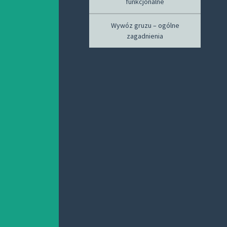
funkcjonalne
Wywóz gruzu – ogólne
zagadnienia