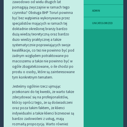
zawodowo od wielu długich lat
pomagają zwyczajnie w ramach tego
ADMIN
czynnika? Obsługa BHP Toruń powinna
być bez wątpienia wykonywana przez
specjalistów mających w ramach tej
UNCATEGORIZED
dokładnie określonej branży bardzo
dużą wiedzę teoretyczną oraz bardzo
dużo wiedzy praktycznej a także
systematycznie poprawiających swoje
kwalifikacje, co też nie powinno być pod
żadnym względem potraktowane po
macoszemu a także nie powinno być w
ogóle zbagatelizowane, o ile chodzi po
prostu o osoby, które są zainteresowane
tym konkretnym tematem.
Jesteśmy ogólnie rzecz ujmując
przekonani do tej kwestii, że warto także
zdecydować się na profesjonalistów,
którzy oprócz tego, że są doświadczeni
oraz poza takim faktem, że klienci
indywidualni a także klienci biznesowi są
bardzo zadowoleni z usług, mają
rozmaitą propozycję. Warto również