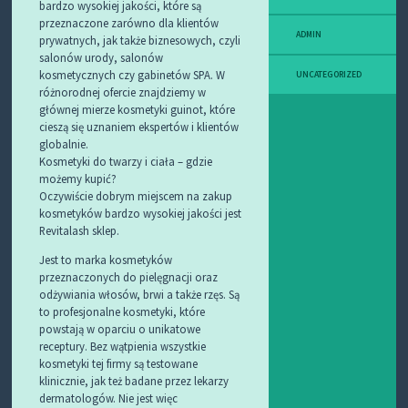
bardzo wysokiej jakości, które są
przeznaczone zarówno dla klientów
ADMIN
prywatnych, jak także biznesowych, czyli
salonów urody, salonów
kosmetycznych czy gabinetów SPA. W
UNCATEGORIZED
różnorodnej ofercie znajdziemy w
głównej mierze kosmetyki guinot, które
cieszą się uznaniem ekspertów i klientów
globalnie.
Kosmetyki do twarzy i ciała – gdzie
możemy kupić?
Oczywiście dobrym miejscem na zakup
kosmetyków bardzo wysokiej jakości jest
Revitalash sklep.
Jest to marka kosmetyków
przeznaczonych do pielęgnacji oraz
odżywiania włosów, brwi a także rzęs. Są
to profesjonalne kosmetyki, które
powstają w oparciu o unikatowe
receptury. Bez wątpienia wszystkie
kosmetyki tej firmy są testowane
klinicznie, jak też badane przez lekarzy
dermatologów. Nie jest więc