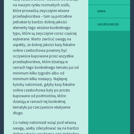
na naszym rynku rozmaitych osób,
które prowadzą zwyczajnie własne
ADMIN
przedsiębiorstwa – tam są potrzebne
jednakże ty bardzo dobrej jakości
UNCATEGORIZED
elementy tego właśnie konkretnego
typu, które są zwyczajnie coraz częściej
wybierane. Warto zwrócić uwagę na
aspekty, że dobrej jakości kasy fiskalne
online czestochowa powinny być
oczywiście kupowane przez wszystkie
przedsiębiorstwa, które działają w
ramach tego konkretnego tematu już od
minimum kilku tygodni albo od
minimum kilku miesięcy. Najlepiej
byłoby natomiast, gdyby kasy fiskalne
online czestochowa były po prostu
kupowane od podmiotów, które
działają w ramach tej konkretnej
tematyki już rzeczywiście relatywnie
długo.
Co należy natomiast wziąć pod własną
uwagę, ażeby zdecydować się na bardzo
dobrej jakości urządzenia z tej dokładnie