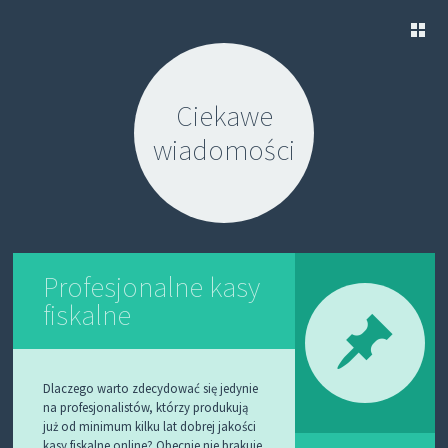
S
K
Ciekawe
I
P
wiadomości
T
O
C
O
N
T
E
N
Profesjonalne kasy
T
fiskalne
Dlaczego warto zdecydować się jedynie
na profesjonalistów, którzy produkują
już od minimum kilku lat dobrej jakości
kasy fiskalne online? Obecnie nie brakuje