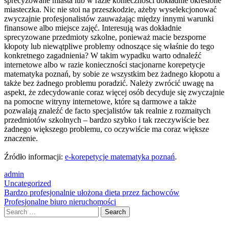
sprecyzowane miasta lub w razie konieczności dokładnie określone
miasteczka. Nic nie stoi na przeszkodzie, ażeby wyselekcjonować
zwyczajnie profesjonalistów zauważając między innymi warunki
finansowe albo miejsce zajęć. Interesują was dokładnie
sprecyzowane przedmioty szkolne, ponieważ macie bezsporne
kłopoty lub niewątpliwe problemy odnoszące się właśnie do tego
konkretnego zagadnienia? W takim wypadku warto odnaleźć
internetowe albo w razie konieczności stacjonarne korepetycje
matematyka poznań, by sobie ze wszystkim bez żadnego kłopotu a
także bez żadnego problemu poradzić. Należy zwrócić uwagę na
aspekt, że zdecydowanie coraz więcej osób decyduje się zwyczajnie
na pomocne witryny internetowe, które są darmowe a także
pozwalają znaleźć de facto specjalistów tak realnie z rozmaitych
przedmiotów szkolnych – bardzo szybko i tak rzeczywiście bez
żadnego większego problemu, co oczywiście ma coraz większe
znaczenie.
Źródło informacji:
e-korepetycje matematyka poznań
.
admin
Uncategorized
Post
Bardzo profesjonalnie ułożona dieta przez fachowców
Profesjonalne biuro nieruchomości
navigation
Search