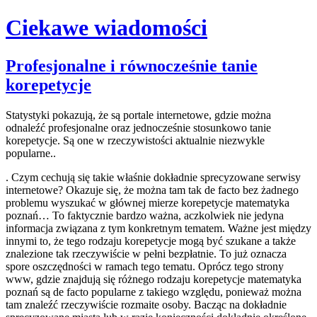
Ciekawe wiadomości
Skip
Profesjonalne i równocześnie tanie
to
korepetycje
content
Statystyki pokazują, że są portale internetowe, gdzie można
odnaleźć profesjonalne oraz jednocześnie stosunkowo tanie
korepetycje. Są one w rzeczywistości aktualnie niezwykle
popularne..
. Czym cechują się takie właśnie dokładnie sprecyzowane serwisy
internetowe? Okazuje się, że można tam tak de facto bez żadnego
problemu wyszukać w głównej mierze korepetycje matematyka
poznań… To faktycznie bardzo ważna, aczkolwiek nie jedyna
informacja związana z tym konkretnym tematem. Ważne jest między
innymi to, że tego rodzaju korepetycje mogą być szukane a także
znalezione tak rzeczywiście w pełni bezpłatnie. To już oznacza
spore oszczędności w ramach tego tematu. Oprócz tego strony
www, gdzie znajdują się różnego rodzaju korepetycje matematyka
poznań są de facto popularne z takiego względu, ponieważ można
tam znaleźć rzeczywiście rozmaite osoby. Bacząc na dokładnie