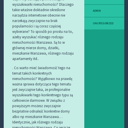
wyszukiwarki nieruchomości? Dlaczego
takie właśnie dokładnie określone
ADMIN
narzędzia internetowe obecnie nie
narzekają zwyczajnie na brak
UNCATEGORIZED
popularności i są coraz częściej
wybierane? To sposób po prostu na to,
ażeby wyszukać różnego rodzaju
nieruchomości Warszawa. Są to w
głównej mierze domy, działki,
mieszkanie Warszawa, różnego rodzaju
apartamenty itd..
. Co warto mieć świadomość tego na
temat takich konkretnych
nieruchomości? Wyjątkowo na prawdę
ważna sprawa dotycząca tego tematu
jest zwyczajnie taka, że profesjonalne
wyszukiwarki tego konkretnego typu są
całkowicie darmowe. W związku z
powyższym możesz zwyczajnie
bezpłatnie odnaleźć konkretne domy
albo np mieszkanie Warszawa…
Identycznie, jak różnego rodzaju
nieruchomości Warszawa. Co jeszcze