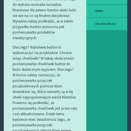
do wyboru rozmaite narzędzia
finansowe. Na pewno bardzo wielu ludzi
ADMIN
nie wie na co się finalnie decydować.
Wyraźnie należy podkreślić, że w takim
UNCATEGORIZED
przypadku bardzo pomocna jest
porównywarka produktów
inwestycyjnych.
Dlaczego? Najłatwiej będzie to
wytłumaczyć na przykładzie. Chcecie
wziąć chwilówki? W takiej okoliczności
porównywarka chwilówek będzie de
facto skutecznym wyjściem. Dlaczego?
W końcu należy zaznaczyć, że
porównywarka pożyczek
pozabankowych pomoże Wam
dowiedzieć się, która warianty są w tej
chwili najpopularniejsze wśród Klientów.
Powinno się podkreślić, że
porównywarka chwilówek jest przez cały
czas aktualizowana. Dzięki temu
będziecie mieć świadomość tego, że
porównywarka pożyczek
pozabankowych oferuje Wam świeże