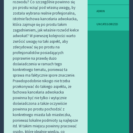
rozwodu? Co szczególnie powinno się
po prostu wziąć pod własną uwagę, by
ADMIN
została wybrana realnie profesjonalna,
istotnie fachowa kancelaria adwokacka,
która zajmuje się po prostu takim
UNCATEGORIZED
zagadnieniem, jak właśnie rozwód kielce
adwokat? W pierwszej kolejności warto
zwrócić uwagę na taki aspekt, aby
zdecydować się po prostu na
profesjonalistów posiadających
poprawnie na prawdę dużo
doświadczenia w ramach tego
konkretnego tematu, ponieważ ta
sprawa ma faktycznie spore znaczenie.
Prawdopodobnie nikogo nie trzeba
przekonywać do takiego aspektu, że
fachowa kancelaria adwokacka
powinna być nie tylko i wyłącznie
doświadczona a także oczywiście
powinna po prostu pochodzić z
konkretnego miasta lub miasteczka,
ponieważ lokalne podmioty są najlepsze
itd. W takim miejscu powinny pracować
osoby, które idealnie wiedzą, co