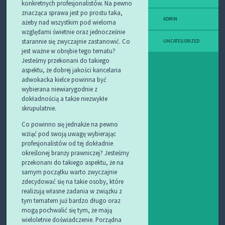
konkretnych profesjonalistów. Na pewno
znacząca sprawa jest po prostu taka,
ADMIN
ażeby nad wszystkim pod wieloma
względami świetnie oraz jednocześnie
starannie się zwyczajnie zastanowić. Co
UNCATEGORIZED
jest ważne w obrębie tego tematu?
Jesteśmy przekonani do takiego
aspektu, że dobrej jakości kancelaria
adwokacka kielce powinna być
wybierana niewiarygodnie z
dokładnością a także niezwykłe
skrupulatnie.
Co powinno się jednakże na pewno
wziąć pod swoją uwagę wybierając
profesjonalistów od tej dokładnie
określonej branży prawniczej? Jesteśmy
przekonani do takiego aspektu, że na
samym początku warto zwyczajnie
zdecydować się na takie osoby, które
realizują własne zadania w związku z
tym tematem już bardzo długo oraz
mogą pochwalić się tym, że mają
wieloletnie doświadczenie. Porządna