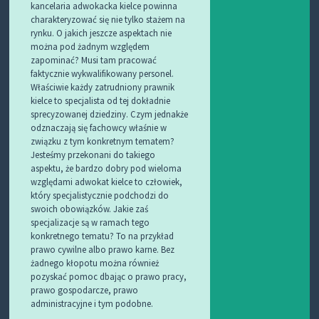
kancelaria adwokacka kielce powinna
charakteryzować się nie tylko stażem na
rynku. O jakich jeszcze aspektach nie
można pod żadnym względem
zapominać? Musi tam pracować
faktycznie wykwalifikowany personel.
Właściwie każdy zatrudniony prawnik
kielce to specjalista od tej dokładnie
sprecyzowanej dziedziny. Czym jednakże
odznaczają się fachowcy właśnie w
związku z tym konkretnym tematem?
Jesteśmy przekonani do takiego
aspektu, że bardzo dobry pod wieloma
względami adwokat kielce to człowiek,
który specjalistycznie podchodzi do
swoich obowiązków. Jakie zaś
specjalizacje są w ramach tego
konkretnego tematu? To na przykład
prawo cywilne albo prawo karne. Bez
żadnego kłopotu można również
pozyskać pomoc dbając o prawo pracy,
prawo gospodarcze, prawo
administracyjne i tym podobne.