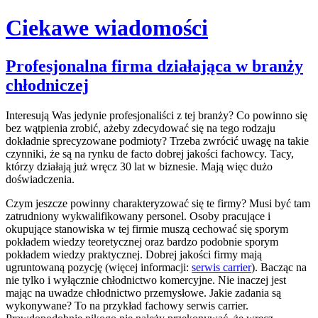
Ciekawe wiadomości
Skip
Profesjonalna firma działająca w branży
to
chłodniczej
content
Interesują Was jedynie profesjonaliści z tej branży? Co powinno się
bez wątpienia zrobić, ażeby zdecydować się na tego rodzaju
dokładnie sprecyzowane podmioty? Trzeba zwrócić uwagę na takie
czynniki, że są na rynku de facto dobrej jakości fachowcy. Tacy,
którzy działają już wręcz 30 lat w biznesie. Mają więc dużo
doświadczenia.
Czym jeszcze powinny charakteryzować się te firmy? Musi być tam
zatrudniony wykwalifikowany personel. Osoby pracujące i
okupujące stanowiska w tej firmie muszą cechować się sporym
pokładem wiedzy teoretycznej oraz bardzo podobnie sporym
pokładem wiedzy praktycznej. Dobrej jakości firmy mają
ugruntowaną pozycję (więcej informacji:
serwis carrier
). Bacząc na
nie tylko i wyłącznie chłodnictwo komercyjne. Nie inaczej jest
mając na uwadze chłodnictwo przemysłowe. Jakie zadania są
wykonywane? To na przykład fachowy serwis carrier.