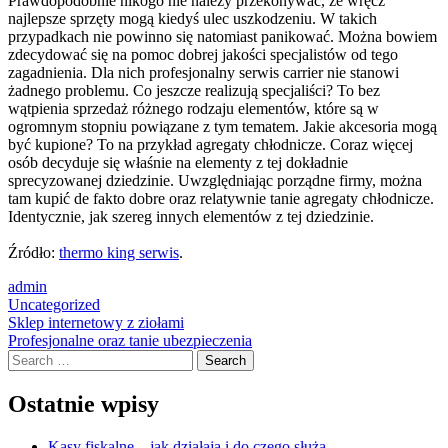
Prawdopodobnie nikogo nie należy przekonywać, że wręcz
najlepsze sprzęty mogą kiedyś ulec uszkodzeniu. W takich
przypadkach nie powinno się natomiast panikować. Można bowiem
zdecydować się na pomoc dobrej jakości specjalistów od tego
zagadnienia. Dla nich profesjonalny serwis carrier nie stanowi
żadnego problemu. Co jeszcze realizują specjaliści? To bez
wątpienia sprzedaż różnego rodzaju elementów, które są w
ogromnym stopniu powiązane z tym tematem. Jakie akcesoria mogą
być kupione? To na przykład agregaty chłodnicze. Coraz więcej
osób decyduje się właśnie na elementy z tej dokładnie
sprecyzowanej dziedzinie. Uwzględniając porządne firmy, można
tam kupić de fakto dobre oraz relatywnie tanie agregaty chłodnicze.
Identycznie, jak szereg innych elementów z tej dziedzinie.
Źródło:
thermo king serwis
.
admin
Uncategorized
Post
Sklep internetowy z ziołami
Profesjonalne oraz tanie ubezpieczenia
navigation
Search
Ostatnie wpisy
Kasy fiskalne – jak działają i do czego służą