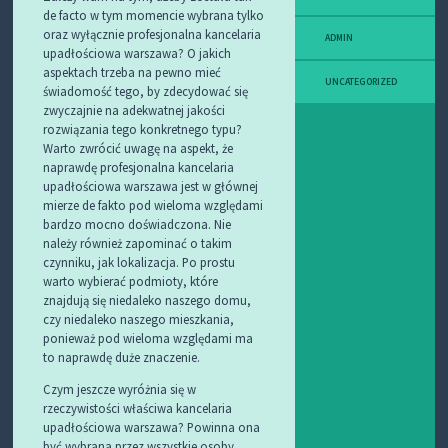
de facto w tym momencie wybrana tylko
oraz wyłącznie profesjonalna kancelaria
ADMIN
upadłościowa warszawa? O jakich
aspektach trzeba na pewno mieć
UNCATEGORIZED
świadomość tego, by zdecydować się
zwyczajnie na adekwatnej jakości
rozwiązania tego konkretnego typu?
Warto zwrócić uwagę na aspekt, że
naprawdę profesjonalna kancelaria
upadłościowa warszawa jest w głównej
mierze de fakto pod wieloma względami
bardzo mocno doświadczona. Nie
należy również zapominać o takim
czynniku, jak lokalizacja. Po prostu
warto wybierać podmioty, które
znajdują się niedaleko naszego domu,
czy niedaleko naszego mieszkania,
ponieważ pod wieloma względami ma
to naprawdę duże znaczenie.
Czym jeszcze wyróżnia się w
rzeczywistości właściwa kancelaria
upadłościowa warszawa? Powinna ona
być wybrana przez wszystkie osoby