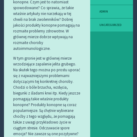
konopne. Czym jest to natomiast
spowodowane? Co sprawia, że takie
ADMIN
właśnie artykuły nie narzekają w tej
chwili na brak zwolenników? Dobrej
jakości produkty konopne pomagają na
UNCATEGORIZED
rozmaite problemy zdrowotne. W
głównej mierze dobrze wpływają na
rozmaite choroby
autoimmunologiczne.
W tym gronie jest w głównej mierze
wrzodziejące zapalenie jelita grubego.
Na skutek tego można po prostu uporać
się z najważniejszymi problemami
dotyczącymi tej konkretnej choroby.
Chodzi o bóle brzucha, wzdęcia,
biegunki z śladami krwi itp. Kiedy jeszcze
pomagają takie właśnie produkty
konopne? Produkty konopne są coraz
popularniejsze. Są chętnie wybierane
choćby z tego względu, że pomagają
także z uwagi przykładowo życie w
ciągłym stresie. Odczuwacie spore
emocje? Nie zawsze są one pozytywne?