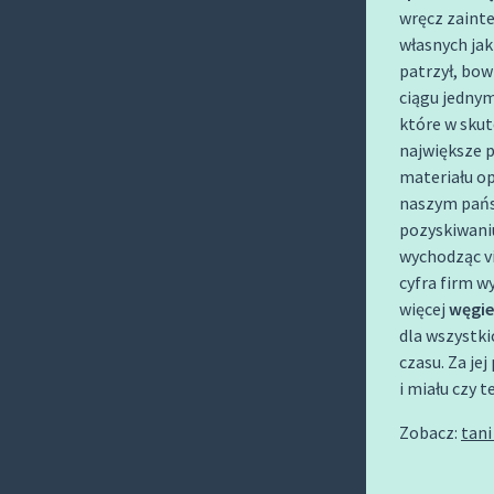
O
wręcz zaint
C
własnych jak
O
patrzył, bow
ciągu jedny
N
które w skut
T
największe 
E
materiału op
N
naszym państ
T
pozyskiwaniu
wychodząc v
cyfra firm w
więcej
węgie
dla wszystki
czasu. Za j
i miału czy 
Zobacz:
tani