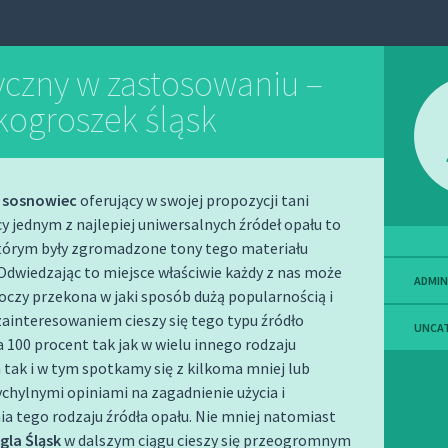
yczny w zastosowaniu –
ekogroszek śląsk
 sosnowiec
oferujący w swojej propozycji tani
y jednym z najlepiej uniwersalnych źródeł opału to
którym były zgromadzone tony tego materiału
dwiedzając to miejsce właściwie każdy z nas może
ADMIN
 oczy przekona w jaki sposób dużą popularnością i
interesowaniem cieszy się tego typu źródło
UNCA
 100 procent tak jak w wielu innego rodzaju
tak i w tym spotkamy się z kilkoma mniej lub
ychylnymi opiniami na zagadnienie użycia i
a tego rodzaju źródła opału. Nie mniej natomiast
gla Śląsk
w dalszym ciągu cieszy się przeogromnym