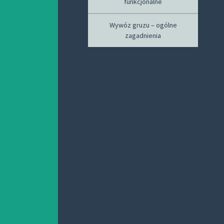
funkcjonalne
Wywóz gruzu – ogólne
zagadnienia