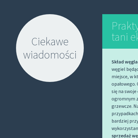
Prakt
tani 
Ciekawe
wiadomości
Skład węgla
węgiel będąc
miejsce, w 
opałowego. O
się na swoje
ogromnym za
S
grzewcze.
Na
K
przypadkach 
I
bardziej prz
P
wykorzystani
T
sprzedaż wę