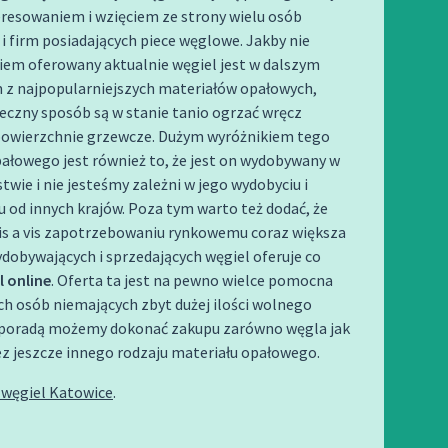
eresowaniem i wzięciem ze strony wielu osób
 i firm posiadających piece węglowe. Jakby nie
iem oferowany aktualnie węgiel jest w dalszym
m z najpopularniejszych materiałów opałowych,
eczny sposób są w stanie tanio ogrzać wręcz
powierzchnie grzewcze. Dużym wyróżnikiem tego
ałowego jest również to, że jest on wydobywany w
wie i nie jesteśmy zależni w jego wydobyciu i
 od innych krajów. Poza tym warto też dodać, że
is a vis zapotrzebowaniu rynkowemu coraz większa
ydobywających i sprzedających węgiel oferuje co
l online
. Oferta ta jest na pewno wielce pomocna
ch osób niemających zbyt dużej ilości wolnego
ej poradą możemy dokonać zakupu zarówno węgla jak
tez jeszcze innego rodzaju materiału opałowego.
 węgiel Katowice
.