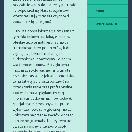
oczywiście warto dodać, żeby postawić
na odpowiedniej klasy specjalistów,
ADMIN
którzy realizują rozmaite czynności
związane z tą kategorią?
UNCATEGORIZED
Pierwsza dobra informacja związana z
tym składnikiem jest taka, że tutaj w
obrębie tego tematu jest naprawdę
stosunkowo dużo podmiotów, które
zajmują się takim tematem, jak
budownictwo Inowrocław. To dobra
wiadomość, ponieważ dzięki temu
można zdecydować się na rozmaite
przedsiębiorstwa. A jak wiadomo dzięki
temu łatwiej po prostu postawić na
rozwiązania tanie oraz profesjonalne
pod wieloma względami (więcej
informacji:
budowa hal Inowrocław
).
Specjalistycznie wykonywane prace
wykończeniowe są w głównej mierze
wykonywane przez ekspertów od tego
konkretnego tematu. Należy zwrócić
uwagę na aspekty, że sporo osób
decyduje się zwyczajnie na prace