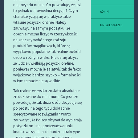
na pożyczki online. Co powoduje, że jest
to jednak odpowiednia decyzja? Czym
ADMIN
charakteryzują się w praktyce takie
właśnie pożyczki online? Należy
UNCATEGORIZED
zauważyć na samym początku, że
obecnie można liczyć w rzeczywistości
na znaczny wybór tego rodzaju
produktów majątkowych, które są
wyjątkowo popularne tak realnie pośród
osób o różnym wieku. Nie da się ukryć,
że ludzie uwielbiają pożyczki on-line,
ponieważ można je załatwić tak de fakto
wyjątkowo bardzo szybko – formalności
w tym temacie nie są wielkie.
Tak realnie wszystko zostało absolutnie
zredukowane do minimum. Co jeszcze
powoduje, że tak dużo osób decyduje się
po prostu na tego typu dokładnie
sprecyzowane rozwiązania? Warto
zauważyć, że Polscy obywatele wybierają
pożyczki on-line, ponieważ warunki
finansowe są dla nich bardzo atrakcyjne
– na pewno lepsze w porównaniu z