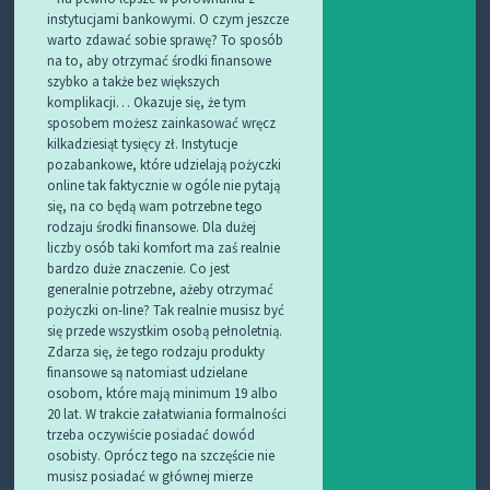
instytucjami bankowymi. O czym jeszcze
warto zdawać sobie sprawę? To sposób
na to, aby otrzymać środki finansowe
szybko a także bez większych
komplikacji… Okazuje się, że tym
sposobem możesz zainkasować wręcz
kilkadziesiąt tysięcy zł. Instytucje
pozabankowe, które udzielają pożyczki
online tak faktycznie w ogóle nie pytają
się, na co będą wam potrzebne tego
rodzaju środki finansowe. Dla dużej
liczby osób taki komfort ma zaś realnie
bardzo duże znaczenie. Co jest
generalnie potrzebne, ażeby otrzymać
pożyczki on-line? Tak realnie musisz być
się przede wszystkim osobą pełnoletnią.
Zdarza się, że tego rodzaju produkty
finansowe są natomiast udzielane
osobom, które mają minimum 19 albo
20 lat. W trakcie załatwiania formalności
trzeba oczywiście posiadać dowód
osobisty. Oprócz tego na szczęście nie
musisz posiadać w głównej mierze