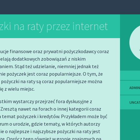
ki na raty przez internet
tucje finansowe oraz prywatni pożyczkodawcy coraz
zielają dodatkowych zobowiązań z niskim
iem. Stąd też udzielanie, niemniej jednak też
 pożyczek jest coraz popularniejsze. O tym, że
pożyczki na raty są coraz popularniejsze można
ADMIN
ę z wielu miejsc.
tkim wystarczy przejrzeć fora dyskusyjne z
UNCA
Zresztą nawet na forach o innej kategorii coraz
a temat pożyczek i kredytów. Przykładem może być
rum o urodzie, gdzie tematy, w których autorzy
ie o najlepsze i najszybsze pożyczki na raty jest
sze. Oprócz tego również w gronie znajomych na