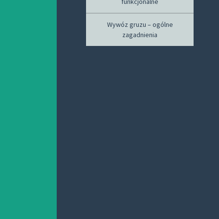
funkcjonalne
Wywóz gruzu – ogólne
zagadnienia