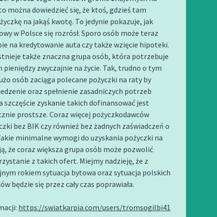
o można dowiedzieć się, że ktoś, gdzieś tam
życzkę na jakąś kwotę. To jedynie pokazuje, jak
owy w Polsce się rozrósł. Sporo osób może teraz
ie na kredytowanie auta czy także wzięcie hipoteki.
tnieje także znaczna grupa osób, która potrzebuje
pieniędzy zwyczajnie na życie. Tak, trudno o tym
użo osób zaciąga polecane pożyczki na raty by
jedzenie oraz spełnienie zasadniczych potrzeb
a szczęście zyskanie takich dofinansować jest
cznie prostsze. Coraz więcej pożyczkodawców
czki bez BIK czy również bez żadnych zaświadczeń o
Takie minimalne wymogi do uzyskania pożyczki na
ją, że coraz większa grupa osób może pozwolić
rzystanie z takich ofert. Miejmy nadzieję, że z
jnym rokiem sytuacja bytowa oraz sytuacja polskich
w będzie się przez cały czas poprawiała.
macji:
https://swiatkarpia.com/users/tromsogilbi41