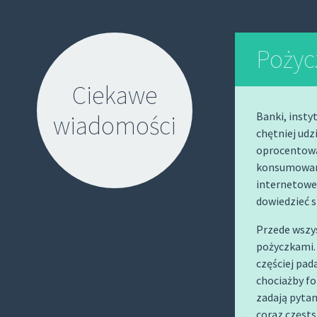
Pożycz
Ciekawe
Banki, insty
wiadomości
chętniej ud
oprocentowan
konsumowanie
internetowe 
dowiedzieć si
S
Przede wszys
pożyczkami. 
K
częściej pad
I
chociażby fo
P
zadają pytan
T
coraz częst