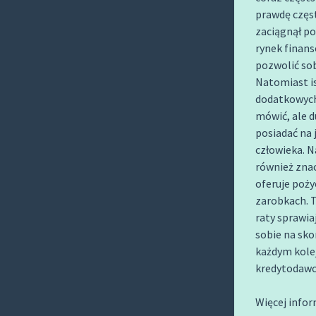
O
prawdę częst
C
zaciągnął po
O
rynek finans
N
pozwolić sob
Natomiast is
T
dodatkowych 
E
mówić, ale d
N
posiadać na 
T
człowieka. N
również zna
oferuje poży
zarobkach. 
raty sprawia
sobie na sko
każdym kole
kredytodawcó
Więcej infor