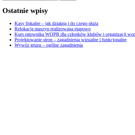
Ostatnie wpisy
Kasy fiskalne – jak działają i do czego służą
Relokacja maszyn realizowana etapowo
Kurs ratownika WOPR dla członków klubów i organizacji wo
Projektowanie stron – zagadnienia wizualne i funkcjonalne
Wywóz gruzu – ogólne zagadnienia