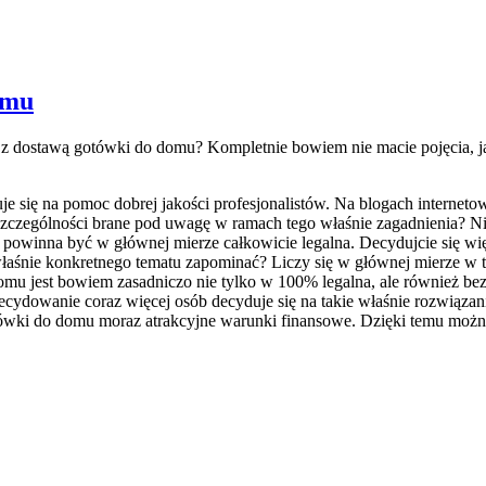
omu
i z dostawą gotówki do domu? Kompletnie bowiem nie macie pojęcia, j
je się na pomoc dobrej jakości profesjonalistów. Na blogach interneto
czególności brane pod uwagę w ramach tego właśnie zagadnienia? Nie 
winna być w głównej mierze całkowicie legalna. Decydujcie się więc
łaśnie konkretnego tematu zapominać? Liczy się w głównej mierze w t
u jest bowiem zasadniczo nie tylko w 100% legalna, ale również bezp
cydowanie coraz więcej osób decyduje się na takie właśnie rozwiąza
ówki do domu moraz atrakcyjne warunki finansowe. Dzięki temu można