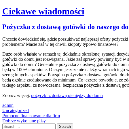
Ciekawe wiadomości
Skip
Pożyczka z dostawą gotówki do naszego d
to
content
Chcecie dowiedzieć się, gdzie poszukiwać najlepszej oferty pożyczk
problemem? Macie zaś w tej chwili kłopoty typowo finansowe?
Dużo osób właśnie w ramach tej dokładnie określonej sytuacji decydu
gotówki do domu jest rozwiązana. Jakie zaś sprawy powinny być w sz
gotówki do domu? Generalnie pożyczka z dostawą gotówki do domu po
będą w 100% chronione. O czym jeszcze nie należy w ramach tego w
szereg innych aspektów. Porządna pożyczka z dostawą gotówki do dom
będą ogólnie zredukowane do minimum. Co jeszcze powoduje, że zde
takiego aspektu, że nowoczesna, bezpieczna pożyczka z dostawą got
Zobacz więcej:
pożyczki z dostawą pieniędzy do domu
admin
Uncategorized
Post
Pomocne finansowanie dla firm
Dobrze wykonane plisy
navigation
Search