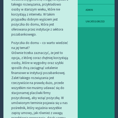
takiego rozwiązania, przykładowo
osoby w starszym wieku, które nie
ADMIN
korzystają z internetu. W takim
przypadku dobrym wyjściem jest
UNCATEGORIZED
pożyczka do domu, która jest
oferowana przez instytucje z sektora
pozabankowego.
Pożyczka do domu – co warto wiedzieć
na jej temat?
Głównie trzeba zaznaczyć, że jest to
opcja, z której coraz chętniej korzystają
osoby, które w wygodny oraz szybki
sposób chcą zaciągnąć ustalenie
finansowe w instytucji pozabankowej.
Zalet takiego rozwiązania jest
rzeczywiście na prawdę dużo, przede
wszystkim nie musimy udawać się do
stacjonarnej placówki firmy
pożyczkowej, aby wziąć pożyczkę. W
umówionym terminie pojawia się u nas
pośrednik, który wyjaśnia wszystkie
zapisy umowy, jak również z uwagą
przedstawia propozycję, dzięki czemu