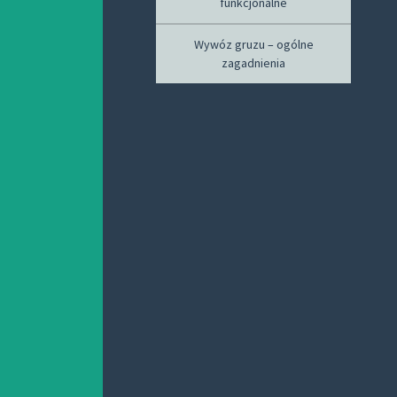
funkcjonalne
Wywóz gruzu – ogólne
zagadnienia