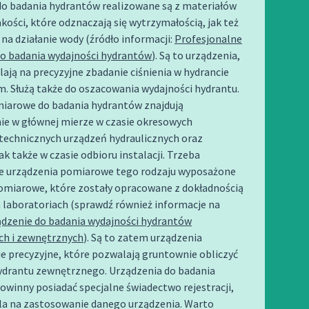
do badania hydrantów realizowane są z materiałów
akości, które odznaczają się wytrzymałością, jak też
na działanie wody (źródło informacji:
Profesjonalne
do badania wydajności hydrantów
). Są to urządzenia,
ają na precyzyjne zbadanie ciśnienia w hydrancie
. Służą także do oszacowania wydajności hydrantu.
iarowe do badania hydrantów znajdują
ie w głównej mierze w czasie okresowych
technicznych urządzeń hydraulicznych oraz
ak także w czasie odbioru instalacji. Trzeba
że urządzenia pomiarowe tego rodzaju wyposażone
pomiarowe, które zostały opracowane z dokładnością
 laboratoriach (sprawdź również informacje na
dzenie do badania wydajności hydrantów
h i zewnętrznych
). Są to zatem urządzenia
e precyzyjne, które pozwalają gruntownie obliczyć
ydrantu zewnętrznego. Urządzenia do badania
winny posiadać specjalne świadectwo rejestracji,
la na zastosowanie danego urządzenia. Warto