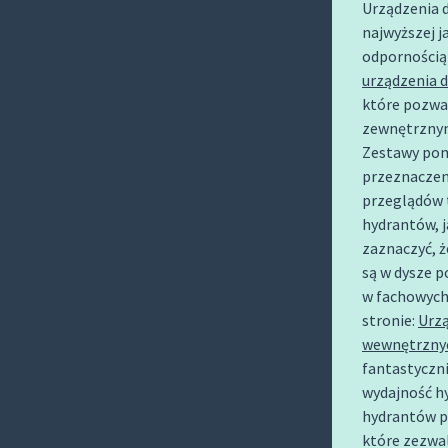
Urządzenia 
O
najwyższej j
C
odpornością 
O
urządzenia 
N
które pozwal
T
zewnętrznym
E
Zestawy pom
N
przeznaczen
T
przeglądów 
hydrantów, j
zaznaczyć, 
są w dysze 
w fachowych
stronie:
Urzą
wewnętrznyc
fantastyczni
wydajność h
hydrantów po
które zezwa