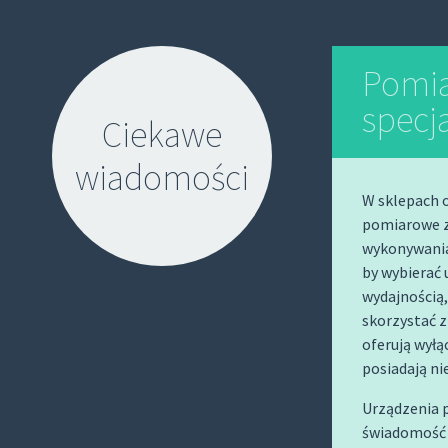
Pomia
specj
Ciekawe
wiadomości
W sklepach o
pomiarowe z
wykonywania
by wybierać 
wydajnością,
skorzystać 
S
oferują wył
K
posiadają ni
I
P
Urządzenia 
T
świadomość