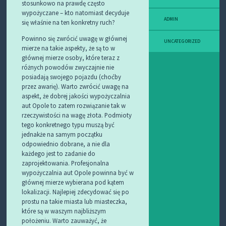
stosunkowo na prawdę często
wypożyczane – kto natomiast decyduje
ADMIN
się właśnie na ten konkretny ruch?
Powinno się zwrócić uwagę w głównej
UNCATEGORIZED
mierze na takie aspekty, że są to w
głównej mierze osoby, które teraz z
różnych powodów zwyczajnie nie
posiadają swojego pojazdu (choćby
przez awarię). Warto zwrócić uwagę na
aspekt, że dobrej jakości wypożyczalnia
aut Opole to zatem rozwiązanie tak w
rzeczywistości na wagę złota. Podmioty
tego konkretnego typu muszą być
jednakże na samym początku
odpowiednio dobrane, a nie dla
każdego jest to zadanie do
zaprojektowania. Profesjonalna
wypożyczalnia aut Opole powinna być w
głównej mierze wybierana pod kątem
lokalizacji. Najlepiej zdecydować się po
prostu na takie miasta lub miasteczka,
które są w waszym najbliższym
położeniu. Warto zauważyć, że