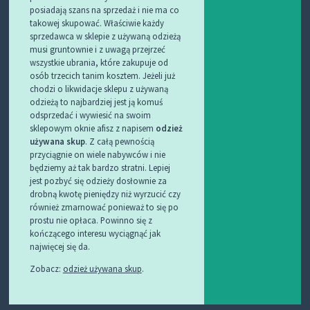
posiadają szans na sprzedaż i nie ma co
takowej skupować. Właściwie każdy
sprzedawca w sklepie z używaną odzieżą
musi gruntownie i z uwagą przejrzeć
wszystkie ubrania, które zakupuje od
osób trzecich tanim kosztem. Jeżeli już
chodzi o likwidacje sklepu z używaną
odzieżą to najbardziej jest ją komuś
odsprzedać i wywiesić na swoim
sklepowym oknie afisz z napisem
odzież
używana skup
. Z całą pewnością
przyciągnie on wiele nabywców i nie
będziemy aż tak bardzo stratni. Lepiej
jest pozbyć się odzieży dosłownie za
drobną kwotę pieniędzy niż wyrzucić czy
również zmarnować ponieważ to się po
prostu nie opłaca. Powinno się z
kończącego interesu wyciągnąć jak
najwięcej się da.
Zobacz:
odzież używana skup
.