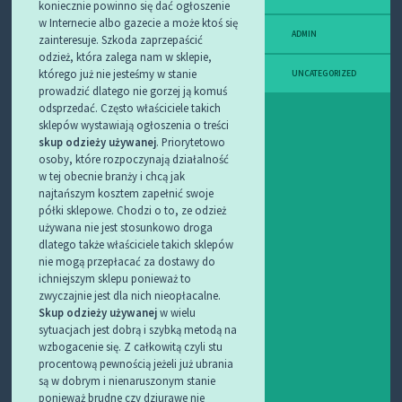
koniecznie powinno się dać ogłoszenie
w Internecie albo gazecie a może ktoś się
ADMIN
zainteresuje. Szkoda zaprzepaścić
odzież, która zalega nam w sklepie,
którego już nie jesteśmy w stanie
UNCATEGORIZED
prowadzić dlatego nie gorzej ją komuś
odsprzedać. Często właściciele takich
sklepów wystawiają ogłoszenia o treści
skup odzieży
używanej
.
Priorytetowo
osoby, które rozpoczynają działalność
w tej obecnie branży i chcą jak
najtańszym kosztem zapełnić swoje
półki sklepowe. Chodzi o to, ze odzież
używana nie jest stosunkowo droga
dlatego także właściciele takich sklepów
nie mogą przepłacać za dostawy do
ichniejszym sklepu ponieważ to
zwyczajnie jest dla nich nieopłacalne.
Skup odzieży używanej
w wielu
sytuacjach jest dobrą i szybką metodą na
wzbogacenie się. Z całkowitą czyli stu
procentową pewnością jeżeli już ubrania
są w dobrym i nienaruszonym stanie
ponieważ brudne czy dziurawe nie