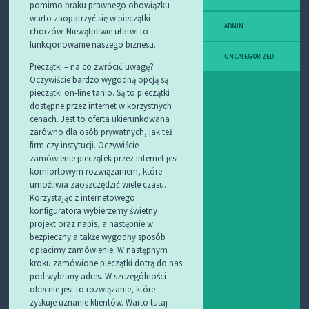
pomimo braku prawnego obowiązku
warto zaopatrzyć się w pieczątki
ADMIN
chorzów. Niewątpliwie ułatwi to
funkcjonowanie naszego biznesu.
UNCATEGORIZED
Pieczątki – na co zwrócić uwagę?
Oczywiście bardzo wygodną opcją są
pieczątki on-line tanio. Są to pieczątki
dostępne przez internet w korzystnych
cenach. Jest to oferta ukierunkowana
zarówno dla osób prywatnych, jak też
firm czy instytucji. Oczywiście
zamówienie pieczątek przez internet jest
komfortowym rozwiązaniem, które
umożliwia zaoszczędzić wiele czasu.
Korzystając z internetowego
konfiguratora wybierzemy świetny
projekt oraz napis, a następnie w
bezpieczny a także wygodny sposób
opłacimy zamówienie. W następnym
kroku zamówione pieczątki dotrą do nas
pod wybrany adres. W szczególności
obecnie jest to rozwiązanie, które
zyskuje uznanie klientów. Warto tutaj