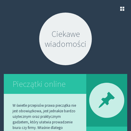
S
K
Ciekawe
I
P
wiadomości
T
O
C
O
N
T
E
N
Pieczątki online
T
W świetle przepisów prawa pieczątka nie
jest obowiązkowa, jest jednakże bardzo
użytecznym oraz praktycznym
gadżetem, który ułatwia prowadzenie
biura czy firmy. Właśnie dlatego