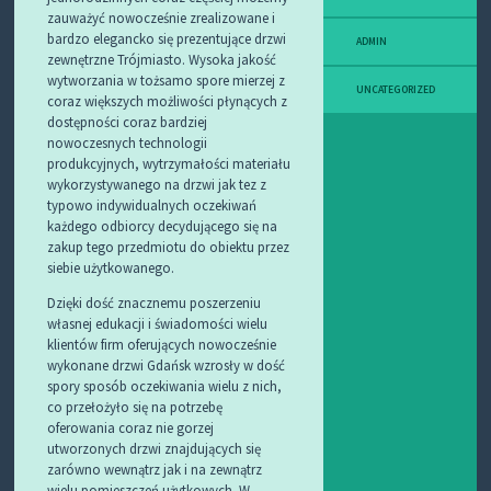
zauważyć nowocześnie zrealizowane i
bardzo elegancko się prezentujące drzwi
ADMIN
zewnętrzne Trójmiasto. Wysoka jakość
wytworzania w tożsamo spore mierzej z
UNCATEGORIZED
coraz większych możliwości płynących z
dostępności coraz bardziej
nowoczesnych technologii
produkcyjnych, wytrzymałości materiału
wykorzystywanego na drzwi jak tez z
typowo indywidualnych oczekiwań
każdego odbiorcy decydującego się na
zakup tego przedmiotu do obiektu przez
siebie użytkowanego.
Dzięki dość znacznemu poszerzeniu
własnej edukacji i świadomości wielu
klientów firm oferujących nowocześnie
wykonane drzwi Gdańsk wzrosły w dość
spory sposób oczekiwania wielu z nich,
co przełożyło się na potrzebę
oferowania coraz nie gorzej
utworzonych drzwi znajdujących się
zarówno wewnątrz jak i na zewnątrz
wielu pomieszczeń użytkowych. W