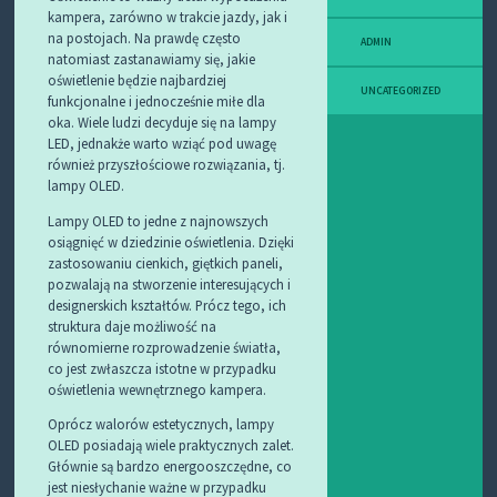
kampera, zarówno w trakcie jazdy, jak i
na postojach. Na prawdę często
ADMIN
natomiast zastanawiamy się, jakie
oświetlenie będzie najbardziej
UNCATEGORIZED
funkcjonalne i jednocześnie miłe dla
oka. Wiele ludzi decyduje się na lampy
LED, jednakże warto wziąć pod uwagę
również przyszłościowe rozwiązania, tj.
lampy OLED.
Lampy OLED to jedne z najnowszych
osiągnięć w dziedzinie oświetlenia. Dzięki
zastosowaniu cienkich, giętkich paneli,
pozwalają na stworzenie interesujących i
designerskich kształtów. Prócz tego, ich
struktura daje możliwość na
równomierne rozprowadzenie światła,
co jest zwłaszcza istotne w przypadku
oświetlenia wewnętrznego kampera.
Oprócz walorów estetycznych, lampy
OLED posiadają wiele praktycznych zalet.
Głównie są bardzo energooszczędne, co
jest niesłychanie ważne w przypadku