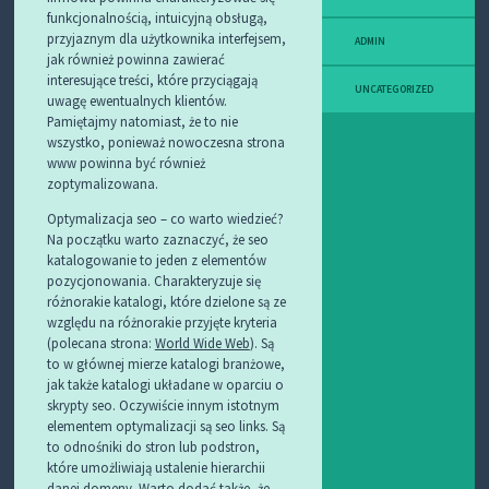
funkcjonalnością, intuicyjną obsługą,
przyjaznym dla użytkownika interfejsem,
ADMIN
jak również powinna zawierać
interesujące treści, które przyciągają
UNCATEGORIZED
uwagę ewentualnych klientów.
Pamiętajmy natomiast, że to nie
wszystko, ponieważ nowoczesna strona
www powinna być również
zoptymalizowana.
Optymalizacja seo – co warto wiedzieć?
Na początku warto zaznaczyć, że seo
katalogowanie to jeden z elementów
pozycjonowania. Charakteryzuje się
różnorakie katalogi, które dzielone są ze
względu na różnorakie przyjęte kryteria
(polecana strona:
World Wide Web
). Są
to w głównej mierze katalogi branżowe,
jak także katalogi układane w oparciu o
skrypty seo. Oczywiście innym istotnym
elementem optymalizacji są seo links. Są
to odnośniki do stron lub podstron,
które umożliwiają ustalenie hierarchii
danej domeny. Warto dodać także, że