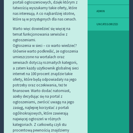
portali ogłoszeniowych, dzięki którym z
łatwością wyszukamy takie oferty, które
ADMIN
nas interesują. A co najbardziej istotne,
które są w przystępnych dla nas cenach.
UNCATEGORIZED
Warto więc dowiedzieć się więcej na
temat funkcjonowania serwisów z
ogłoszeniami.
Ogłoszenia w sieci – co warto wiedzieć?
Głównie warto podkreślić, że ogłoszenia
umieszczone na wortalach oraz
serwisach dotyczą rozmaitych kategorii,
a zatem każdy użytkownik globalnej sieci
internet na 100 procent znajdzie takie
oferty, które będą odpowiadały na jego
potrzeby oraz oczekiwania, też te
finansowe. Warto dodać natomiast,
ażeby decydując się na portal z
ogłoszeniami, zwrócić uwagę na jego
zasięg, najlepiej korzystać z portali
ogólnokrajowych, które zawierają
najwięcej ogłoszeń w różnych
kategoriach. Z całkowitą czyli stu
procentową pewnością znajdziemy