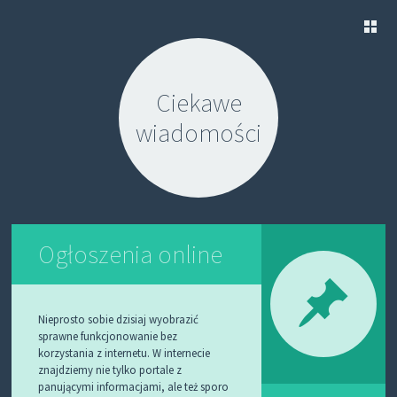
S
K
Ciekawe
I
P
wiadomości
T
O
C
O
N
T
E
N
Ogłoszenia online
T
Nieprosto sobie dzisiaj wyobrazić
sprawne funkcjonowanie bez
korzystania z internetu. W internecie
znajdziemy nie tylko portale z
panującymi informacjami, ale też sporo