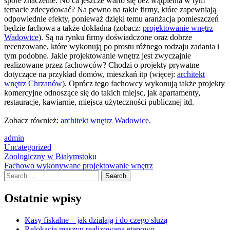
spore znaczenie. No ca jeszcze warto się bez wątpienia w tym
temacie zdecydować? Na pewno na takie firmy, które zapewniają
odpowiednie efekty, ponieważ dzięki temu aranżacja pomieszczeń
będzie fachowa a także dokładna (zobacz:
projektowanie wnętrz
Wadowice
). Są na rynku firmy doświadczone oraz dobrze
recenzowane, które wykonują po prostu różnego rodzaju zadania i
tym podobne. Jakie projektowanie wnętrz jest zwyczajnie
realizowane przez fachowców? Chodzi o projekty prywatne
dotyczące na przykład domów, mieszkań itp (więcej:
architekt
wnętrz Chrzanów
). Oprócz tego fachowcy wykonują także projekty
komercyjne odnoszące się do takich miejsc, jak apartamenty,
restauracje, kawiarnie, miejsca użyteczności publicznej itd.
Zobacz również:
architekt wnętrz Wadowice
.
admin
Uncategorized
Post
Zoologiczny w Białymstoku
Fachowo wykonywane projektowanie wnętrz
navigation
Search
Ostatnie wpisy
Kasy fiskalne – jak działają i do czego służą
Relokacja maszyn realizowana etapowo