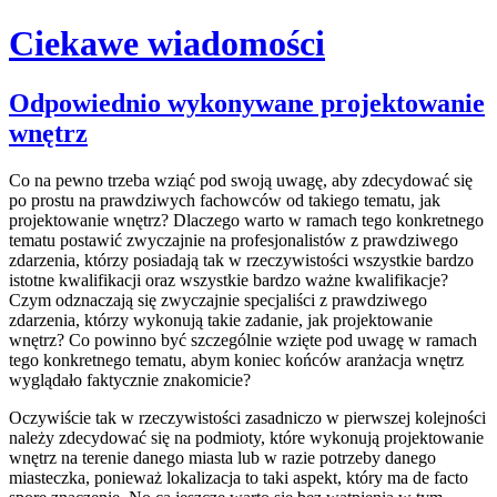
Ciekawe wiadomości
Skip
Odpowiednio wykonywane projektowanie
to
wnętrz
content
Co na pewno trzeba wziąć pod swoją uwagę, aby zdecydować się
po prostu na prawdziwych fachowców od takiego tematu, jak
projektowanie wnętrz? Dlaczego warto w ramach tego konkretnego
tematu postawić zwyczajnie na profesjonalistów z prawdziwego
zdarzenia, którzy posiadają tak w rzeczywistości wszystkie bardzo
istotne kwalifikacji oraz wszystkie bardzo ważne kwalifikacje?
Czym odznaczają się zwyczajnie specjaliści z prawdziwego
zdarzenia, którzy wykonują takie zadanie, jak projektowanie
wnętrz? Co powinno być szczególnie wzięte pod uwagę w ramach
tego konkretnego tematu, abym koniec końców aranżacja wnętrz
wyglądało faktycznie znakomicie?
Oczywiście tak w rzeczywistości zasadniczo w pierwszej kolejności
należy zdecydować się na podmioty, które wykonują projektowanie
wnętrz na terenie danego miasta lub w razie potrzeby danego
miasteczka, ponieważ lokalizacja to taki aspekt, który ma de facto