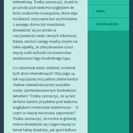
internetową. Trzeba zaznaczyć, że jest to
po prostu pod wieloma względami de
ADMIN
facto znakomite rozwiązanie, które daje
możliwość zwyczajnie bez wychodzenia
z swojego domu lub mieszkania
UNCATEGORIZED
dowiedzieć się po prostu w
rzeczywistości wielu cennych informacji.
Należy zwrócić uwagę między innymi na
takie aspekty, że zdecydowanie coraz
więcej osób wchodzi na inowroclaw
wiadomosci tego konkretnego typu.
Co natomiast warto wiedzieć na temat
tych stron internetowych? Dlaczego są
tak najczęściej oraz jednocześnie bardzo
chętnie odwiedzane przez wszystkie
osoby zainteresowane tym konkretnym
tematem? Trzeba zaznaczyć, że są tam
de facto bardzo przydatne pod wieloma
względami inowroclaw wiadomosci… O
czym co więcej nie można zapominać?
Trzeba zaznaczyć, że można w głównej
mierze dowiedzieć się czegoś więcej na
temat takiej dziedziny, jak sport kultura.