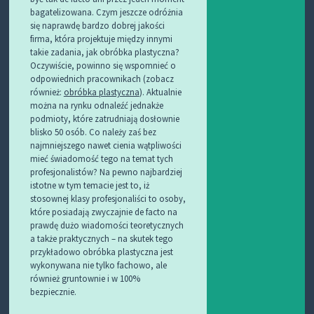
bagatelizowana. Czym jeszcze odróżnia
się naprawdę bardzo dobrej jakości
firma, która projektuje między innymi
takie zadania, jak obróbka plastyczna?
Oczywiście, powinno się wspomnieć o
odpowiednich pracownikach (zobacz
również:
obróbka plastyczna
). Aktualnie
można na rynku odnaleźć jednakże
podmioty, które zatrudniają dosłownie
blisko 50 osób. Co należy zaś bez
najmniejszego nawet cienia wątpliwości
mieć świadomość tego na temat tych
profesjonalistów? Na pewno najbardziej
istotne w tym temacie jest to, iż
stosownej klasy profesjonaliści to osoby,
które posiadają zwyczajnie de facto na
prawdę dużo wiadomości teoretycznych
a także praktycznych – na skutek tego
przykładowo obróbka plastyczna jest
wykonywana nie tylko fachowo, ale
również gruntownie i w 100%
bezpiecznie.