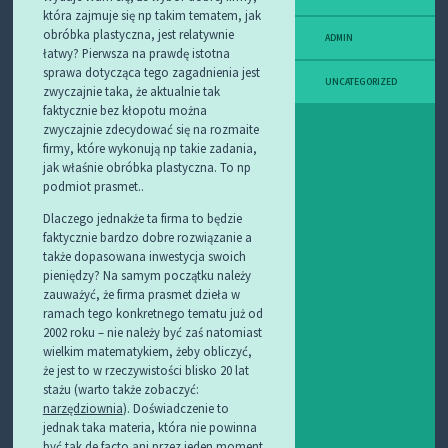
która zajmuje się np takim tematem, jak
obróbka plastyczna, jest relatywnie
ADMIN
łatwy? Pierwsza na prawdę istotna
sprawa dotycząca tego zagadnienia jest
UNCATEGORIZED
zwyczajnie taka, że aktualnie tak
faktycznie bez kłopotu można
zwyczajnie zdecydować się na rozmaite
firmy, które wykonują np takie zadania,
jak właśnie obróbka plastyczna. To np
podmiot prasmet..
Dlaczego jednakże ta firma to będzie
faktycznie bardzo dobre rozwiązanie a
także dopasowana inwestycja swoich
pieniędzy? Na samym początku należy
zauważyć, że firma prasmet dzieła w
ramach tego konkretnego tematu już od
2002 roku – nie należy być zaś natomiast
wielkim matematykiem, żeby obliczyć,
że jest to w rzeczywistości blisko 20 lat
stażu (warto także zobaczyć:
narzędziownia
). Doświadczenie to
jednak taka materia, która nie powinna
być tak de facto ani przez jeden moment