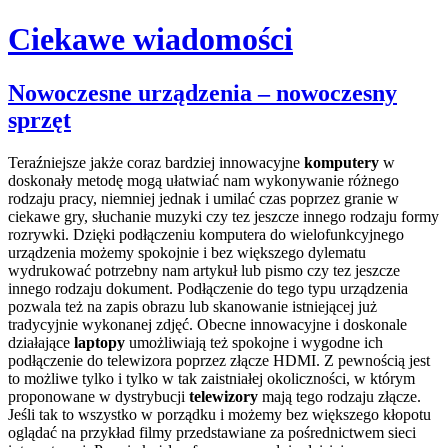
Ciekawe wiadomości
Skip
Nowoczesne urządzenia – nowoczesny
to
sprzęt
content
Teraźniejsze jakże coraz bardziej innowacyjne
komputery
w
doskonały metodę mogą ułatwiać nam wykonywanie różnego
rodzaju pracy, niemniej jednak i umilać czas poprzez granie w
ciekawe gry, słuchanie muzyki czy tez jeszcze innego rodzaju formy
rozrywki. Dzięki podłączeniu komputera do wielofunkcyjnego
urządzenia możemy spokojnie i bez większego dylematu
wydrukować potrzebny nam artykuł lub pismo czy tez jeszcze
innego rodzaju dokument.
Podłączenie do tego typu urządzenia
pozwala też na zapis obrazu lub skanowanie istniejącej już
tradycyjnie wykonanej zdjęć. Obecne innowacyjne i doskonale
działające
laptopy
umożliwiają też spokojne i wygodne ich
podłączenie do telewizora poprzez złącze HDMI. Z pewnością jest
to możliwe tylko i tylko w tak zaistniałej okoliczności, w którym
proponowane w dystrybucji
telewizory
mają tego rodzaju złącze.
Jeśli tak to wszystko w porządku i możemy bez większego kłopotu
oglądać na przykład filmy przedstawiane za pośrednictwem sieci