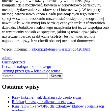
internetowej. Prawie każdy oferowany w dniu dzisiejszym
komputer daje możliwość, bowiem w priorytetowo perfekcyjny
metodę użytkowanie z zasobów sieci internetowej. W ten posty
metodę bardzo łatwo każda z osób posiadających tego rodzaju
sprzęt w swoim mieszkaniu może dostać dostęp do przeogromnej
nawet ilości wielu mniej lub bardziej cennych treści z różnorakich
dziedzin. Dodatkowa zaleta tego urządzenia jest to, że współgra ono
w wyśmienity sposób ze sprzętem, jakim są teraźniejsze jakże
użyteczne i bardzo praktyczne
tablety
. Jest to, więc jedno z
najpopularniejszych w chwili obecnej urządzeń domowych.
Więcej informacji:
ajkomp.pl/dom-i-warsztat-c3420.html
admin
Uncategorized
Post
Leczenie nałogu alkoholowego
Trening przed grą – ścianka do tenisa
navigation
Search
Ostatnie wpisy
Kasy fiskalne – jak działają i do czego służą
Relokacja maszyn realizowana etapowo
Kurs ratownika WOPR dla członków klubów i organizacji
wodnych