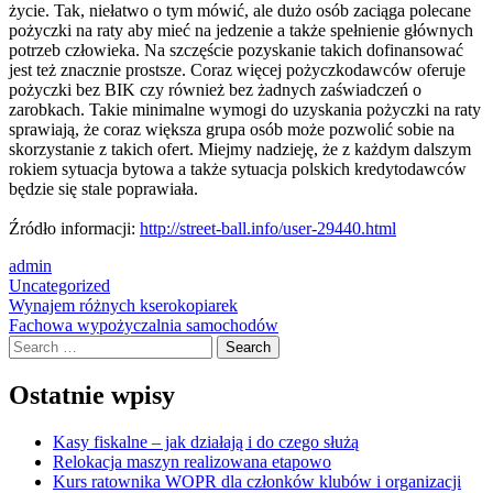
życie. Tak, niełatwo o tym mówić, ale dużo osób zaciąga polecane
pożyczki na raty aby mieć na jedzenie a także spełnienie głównych
potrzeb człowieka. Na szczęście pozyskanie takich dofinansować
jest też znacznie prostsze. Coraz więcej pożyczkodawców oferuje
pożyczki bez BIK czy również bez żadnych zaświadczeń o
zarobkach. Takie minimalne wymogi do uzyskania pożyczki na raty
sprawiają, że coraz większa grupa osób może pozwolić sobie na
skorzystanie z takich ofert. Miejmy nadzieję, że z każdym dalszym
rokiem sytuacja bytowa a także sytuacja polskich kredytodawców
będzie się stale poprawiała.
Źródło informacji:
http://street-ball.info/user-29440.html
admin
Uncategorized
Post
Wynajem różnych kserokopiarek
Fachowa wypożyczalnia samochodów
navigation
Search
Ostatnie wpisy
Kasy fiskalne – jak działają i do czego służą
Relokacja maszyn realizowana etapowo
Kurs ratownika WOPR dla członków klubów i organizacji