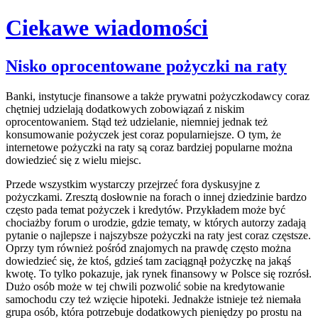
Ciekawe wiadomości
Skip
Nisko oprocentowane pożyczki na raty
to
content
Banki, instytucje finansowe a także prywatni pożyczkodawcy coraz
chętniej udzielają dodatkowych zobowiązań z niskim
oprocentowaniem. Stąd też udzielanie, niemniej jednak też
konsumowanie pożyczek jest coraz popularniejsze. O tym, że
internetowe pożyczki na raty są coraz bardziej popularne można
dowiedzieć się z wielu miejsc.
Przede wszystkim wystarczy przejrzeć fora dyskusyjne z
pożyczkami. Zresztą dosłownie na forach o innej dziedzinie bardzo
często pada temat pożyczek i kredytów. Przykładem może być
chociażby forum o urodzie, gdzie tematy, w których autorzy zadają
pytanie o najlepsze i najszybsze pożyczki na raty jest coraz częstsze.
Oprzy tym również pośród znajomych na prawdę często można
dowiedzieć się, że ktoś, gdzieś tam zaciągnął pożyczkę na jakąś
kwotę. To tylko pokazuje, jak rynek finansowy w Polsce się rozrósł.
Dużo osób może w tej chwili pozwolić sobie na kredytowanie
samochodu czy też wzięcie hipoteki. Jednakże istnieje też niemała
grupa osób, która potrzebuje dodatkowych pieniędzy po prostu na